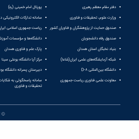
دفتر مقام معظم رهبری
پورتال امام خمینی (ره)
وزارت علوم، تحقیقات و فناوری
سامانه تدارکات الکترونیکی د
صندوق حمایت از پژوهشگران و فناوران کشور
ریاست جمهوری اسلامی ایران
صندوق رفاه دانشجویان
دانشگاه‌ها و مؤسسات آموزش
بنیاد نخبگان استان همدان
پارک علم و فناوری همدان
شبکه آزمایشگاه‌های علمی ایران(شاعا)
مرکز آپا دانشگاه بوعلی سینا
دانشگاه بین‌المللی D-۸
دبیرستان پسرانه دانشگاه بوع
معاونت علمی فناوری ریاست جمهوری
سامانه پاسخگوئی به شکایات
تحقیقات و فناوری
ت