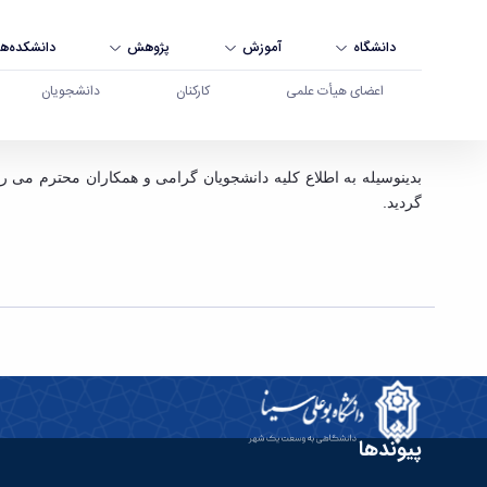
دانشگاه
آموزش
پژوهش
دانشکده‌ها
اعضای هیأت علمی
کارکنان
دانشجویان
موعد امتحانات روز شنبه 29/دی/1397 - دانشگاه بوعلی سینا همدان
گردید.
پیوندها