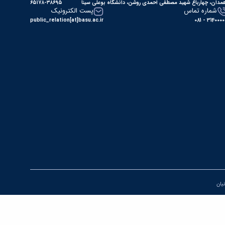
مدان، چهارباغ شهید مصطفی احمدی روشن، دانشگاه بوعلی سینا
۶۵۱۷۸-۳۸۶۹۵
شماره تماس
پست الکترونیک
public_relation[at]basu.ac.ir
31400000 - 0
نیان