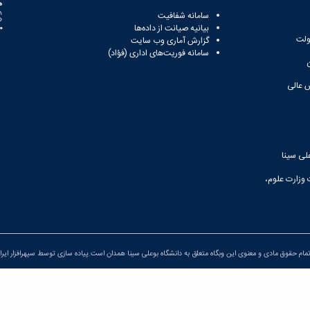
ه
سامانه شفافیت
بیانیه صیانت از داده‌ها
81
ولت
گزارش آماری وب‌ سایت
سامانه فوریت‌های اداری (فؤاد)
 عالی
لی سینا
 وزارت علوم،
مام حقوق مادی و معنوی این وبگاه متعلق به دانشگاه بوعلی سینا همدان است.پیاده سازی توسط
سپهرافزار ایرا