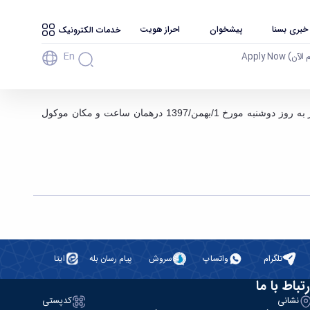
 خبری بسنا
پیشخوان
احراز هویت
خدمات الکترونیک
En
آن) Apply Now
بدینوسیله به اطلاع کلیه دانشجویان گرامی و همکاران محترم می رساند : با توجه به تعطیلی روز شنبه مورخ 29/دی/1397 کلیه امتحانات این روز به روز دوشنبه مورخ 1/بهمن/1397 درهمان ساعت و مکان موکول
تلگرام
واتساپ
سروش
پیام رسان بله
ایتا
رتباط با ما
نشانی
کدپستی