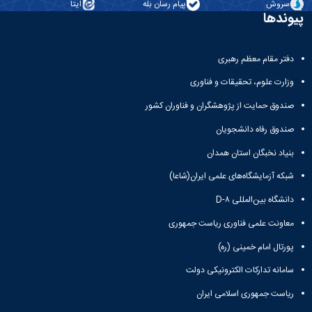
سروش
پیام رسان بله
ایتا
همایش‌ها
پیوندها
انتشارات
دانشگاه
نشر
دفتر مقام معظم رهبری
کتب
مجلات
وزارت علوم، تحقیقات و فناوری
علمی
صندوق حمایت از پژوهشگران و فناوران کشور
فصلنامه
معاونت
صندوق رفاه دانشجویان
پژوهش
بنیاد نخبگان استان همدان
و
فناوری
شبکه آزمایشگاه‌های علمی ایران(شاعا)
دانشگاه بین‌المللی D-۸
معاونت علمی فناوری ریاست جمهوری
پورتال امام خمینی (ره)
سامانه تدارکات الکترونیکی دولت
ریاست جمهوری اسلامی ایران