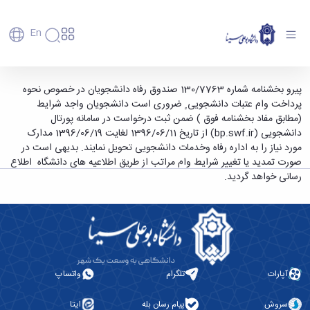
En
دانشگاه
دانشگاه
آموزش
نحوه پرداخت وام عتبات دانشجویی - دانشگاه
پیرو بخشنامه شماره 130/7763 صندوق رفاه دانشجویان در خصوص نحوه
پذیرش
تاریخچه
پژوهش
پرداخت وام عتبات دانشجویی ٍ ضروری است دانشجویان واجد شرایط
بوعلی سینا همدان
فناوری و
کارشناسی
دانشکده‌ها
و
(مطابق مفاد بخشنامه فوق ) ضمن ثبت درخواست در سامانه پورتال
پردیس
کارآفرینی
رفاهی
تحصیلات
معرفی
دانشجویی (bp.swf.ir) از تاریخ 1396/06/11 لغایت 1396/06/19 مدارک
اصلی
رفاهی
دفتر
اعضای
تکمیلی
برنامه
مورد نیاز را به اداره رفاه وخدمات دانشجویی تحویل نمایند. بدیهی است در
پرسنل
مهندسی
هیأت
ارتباط
پسا
راهبردی
صورت تمدید یا تغییر شرایط وام مراتب از طریق اطلاعیه های دانشگاه اطلاع
اداره
علمی
کشاورزی
با
دکترا
دانشگاه
رسانی خواهد گردید.
کارکنان
رفاه
شیمی
صنعت
استعدادهای
نقشه
دانشجویان
کارکنان
و
پردیس
درخشان
دانشگاه
فارغ
مهمانسرای
علوم
علم
دانشجویان
ساختار
التحصیلان
دانشگاه
نفت
و
غیرایرانی
سازمانی
فوق
رفاهی
علوم
فناوری
مهمانی
سازمان
برنامه
دانشجویان
انسانی
مراکز
فعالیت‌های
دانشگاه
و
پایگاه
مدیریت
تحقیقات
هنر
دانشجویی
حوزه
خبری
انتقال
آپارات
تلگرام
واتساپ
امور
و فناوری
و
انجمن‌های
بسنا
ریاست
حمایت‌های
دانشجویان
پژوهشکده
معماری
پیشخوان
علمی
معاونت
تحصیلی
سروش
پیام رسان بله
ایتا
مرکز
شیمی
احراز