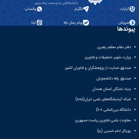
همایش‌ها
آپارات
تلگرام
واتساپ
انتشارات
دانشگاه
سروش
پیام رسان بله
ایتا
نشر
پیوندها
کتب
مجلات
علمی
دفتر مقام معظم رهبری
فصلنامه
معاونت
وزارت علوم، تحقیقات و فناوری
پژوهش
صندوق حمایت از پژوهشگران و فناوران کشور
و
فناوری
صندوق رفاه دانشجویان
بنیاد نخبگان استان همدان
شبکه آزمایشگاه‌های علمی ایران(شاعا)
دانشگاه بین‌المللی D-۸
معاونت علمی فناوری ریاست جمهوری
پورتال امام خمینی (ره)