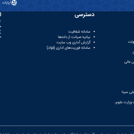
آپارات
دسترسی
ا
ه
سامانه شفافیت
بیانیه صیانت از داده‌ها
81
ولت
گزارش آماری وب‌ سایت
سامانه فوریت‌های اداری (فؤاد)
 عالی
لی سینا
 وزارت علوم،