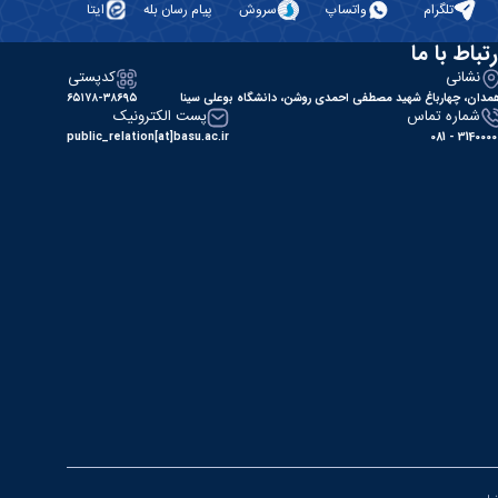
تلگرام
واتساپ
سروش
پیام رسان بله
ایتا
رتباط با ما
نشانی
کدپستی
مدان، چهارباغ شهید مصطفی احمدی روشن، دانشگاه بوعلی سینا
۶۵۱۷۸-۳۸۶۹۵
شماره تماس
پست الکترونیک
public_relation[at]basu.ac.ir
31400000 - 0