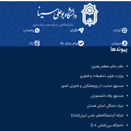
همایش‌ها
انتشارات
دانشگاه
نشر
کتب
آپارات
تلگرام
واتساپ
مجلات
علمی
سروش
پیام رسان بله
ایتا
فصلنامه
پیوندها
معاونت
پژوهش
و
دفتر مقام معظم رهبری
فناوری
وزارت علوم، تحقیقات و فناوری
صندوق حمایت از پژوهشگران و فناوران کشور
صندوق رفاه دانشجویان
بنیاد نخبگان استان همدان
شبکه آزمایشگاه‌های علمی ایران(شاعا)
دانشگاه بین‌المللی D-۸