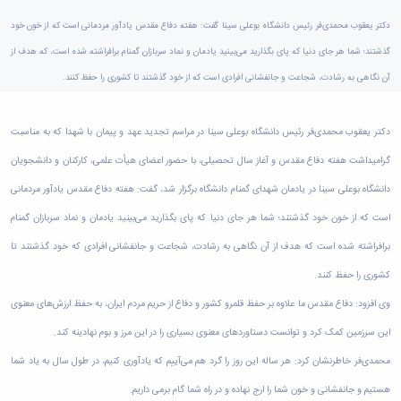
دامپزشکی
دانشجویی
توسعه
تحصیل
مشاوره
گیاهی
هویت
علوم
تشکل‌های
مدیریت
در
دکتر یعقوب محمدی‌فر رئیس دانشگاه بوعلی سینا گفت: هفته دفاع مقدس یادآور مردمانی است که از خون خود
و
ارتباط
پژوهشکده
پایه
اسلامی
و
دانشگاه
با ما
سبک
آب
گذشتند؛ شما هر جای دنیا که پای بگذارید می‌بینید یادمان و نماد سربازان گمنام برافراشته شده است، که هدف از
علوم
دانشجویان
پشتیبانی
D8
روابط
زندگی
مرکز
اقتصادی
نشریات
معاونت
رشته‌های
آن نگاهی به رشادت، شجاعت و جانفشانی افرادی است که از خود گذشتند تا کشوری را حفظ کنند.
بین
مرکز
آپا
و
دانشجویی
تحصیلی
آموزشی
الملل
بهداشت
دانشگاه
اجتماعی
کانون‌های
کارشناسی
و
(قدم
و
بوعلی
علوم
فرهنگی
دکتر یعقوب محمدی‌فر رئیس دانشگاه بوعلی سینا در مراسم تجدید عهد و پیمان با شهدا که به مناسبت
تحصیلات
الآن)
تحصیلات
درمان
سینا
ورزشی
فعالیت‌های
Apply
تکمیلی
تکمیلی
گرامیداشت هفته دفاع مقدس و آغاز سال تحصیلی، با حضور اعضای هیأت علمی، کارکنان و دانشجویان
خوابگاه‌های
آزمایشگاه
دانشکده
Now
داوطلبانه
آموزش‌های
معاونت
های
دانشجویی
های
سمن‌های
آزاد
دانشگاه بوعلی سینا در یادمان شهدای گمنام دانشگاه برگزار شد، گفت: هفته دفاع مقدس یادآور مردمانی
دانشجویی
تحقیقاتی
سلف
اقماری
مرتبط
برنامه‌های
معاونت
آزمایشگاه
است که از خون خود گذشتند؛ شما هر جای دنیا که پای بگذارید می‌بینید یادمان و نماد سربازان گمنام
فنی
سرویس
بنیاد
آموزشی
پژوهش
مرکزی
ورزش و
و
خیرین
آموزش
برافراشته شده است که هدف از آن نگاهی به رشادت، شجاعت و جانفشانی افرادی که خود گذشتند تا
و
آزمایشگاه
سرگرمی
مهندسی
حامی
زبان
فناوری
اداره
تنش
کشوری را حفظ کنند.
کبودرآهنگ
دانشگاه
فارسی
معاونت
تربیت
پسماند
فنی
بوعلی
به
فرهنگی
وی افزود: دفاع مقدس ما علاوه بر حفظ قلمرو کشور و دفاع از حریم مردم ایران، به حفظ ارزش‌های معنوی
بدنی
آزمایشگاه
و
سینا
غیرفارسی‌زبانان
و
و
مقاومت
منابع
این سرزمین کمک کرد و توانست دستاوردهای معنوی بسیاری را در این مرز و بوم نهادینه کند.
مؤسسه
آموزش‌های
اجتماعی
فوق
مصالح
طبیعی
حمایت
کاربردی
نهاد
محمدی‌فر خاطرنشان کرد: هر ساله این روز را گرد هم می‌آییم که یادآوری کنیم، در طول سال به یاد شما
برنامه
آزمایشگاه
تویسرکان
های
و
نمایندگی
مواد
استخر
مدیریت
هستیم و جانفشانی و خون شما را ارج نهاده و در راه شما گام برمی داریم.
مردمی
الکترونیکی
مقام