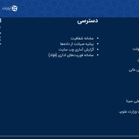
آپارات
دسترسی
ا
ه
سامانه شفافیت
بیانیه صیانت از داده‌ها
81
ولت
گزارش آماری وب‌ سایت
سامانه فوریت‌های اداری (فؤاد)
 عالی
لی سینا
 وزارت علوم،