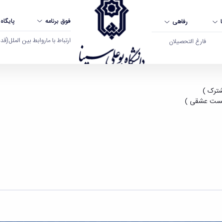
فوق برنامه
پایگاه
رفاهی
ارتباط با ما
روابط بین الملل
(قدم ال
فارغ التحصیلان
گاه بوعلی سینا همدان
شترک )
 شکست عشقی )