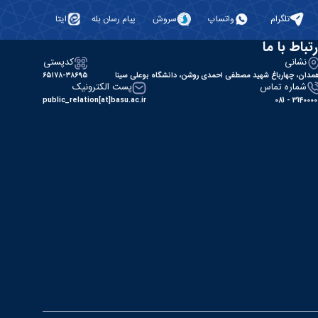
تلگرام
واتساپ
سروش
پیام رسان بله
ایتا
رتباط با ما
نشانی
کدپستی
مدان، چهارباغ شهید مصطفی احمدی روشن، دانشگاه بوعلی سینا
۶۵۱۷۸-۳۸۶۹۵
شماره تماس
پست الکترونیک
public_relation[at]basu.ac.ir
31400000 - 0