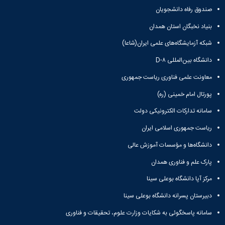
همایش‌ها
صندوق رفاه دانشجویان
انتشارات
بنیاد نخبگان استان همدان
دانشگاه
نشر
شبکه آزمایشگاه‌های علمی ایران(شاعا)
کتب
مجلات
دانشگاه بین‌المللی D-۸
علمی
معاونت علمی فناوری ریاست جمهوری
فصلنامه
معاونت
پورتال امام خمینی (ره)
پژوهش
سامانه تدارکات الکترونیکی دولت
و
فناوری
ریاست جمهوری اسلامی ایران
دانشگاه‌ها و مؤسسات آموزش عالی
پارک علم و فناوری همدان
مرکز آپا دانشگاه بوعلی سینا
دبیرستان پسرانه دانشگاه بوعلی سینا
سامانه پاسخگوئی به شکایات وزارت علوم، تحقیقات و فناوری