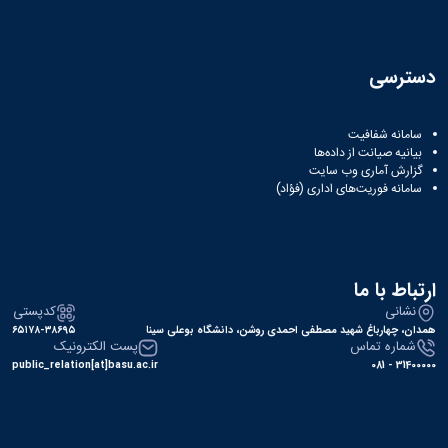
دسترسی
سامانه شفافیت
بیانیه صیانت از داده‌ها
گزارش آماری وب‌ سایت
سامانه فوریت‌های اداری (فؤاد)
ارتباط با ما
نشانی
کدپستی
همدان، چهارباغ شهید مصطفی احمدی روشن، دانشگاه بوعلی سینا
۶۵۱۷۸-۳۸۶۹۵
شماره تماس
پست الکترونیک
public_relation[at]basu.ac.ir
31400000 - 081