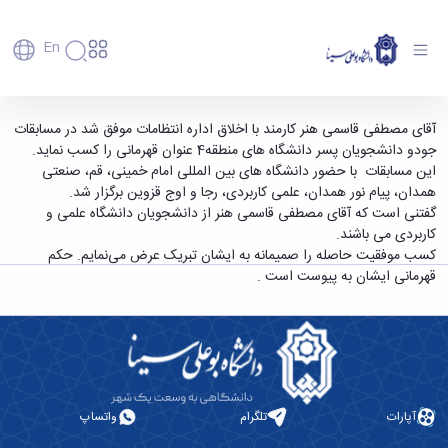
En
دانشگاه
دانشگاه
آموزش
کسب مقام قهرمانی در رشته جودو توسط کارمند
آقای مصطفی قاسمی هنر کارمند با اخلاق اداره انتظامات موفق شد در مسابقات
پذیرش
تاریخچه
پژوهش
جودو دانشجویان پسر دانشگاه های منطقه4 عنوان قهرمانی را کسب نماید.
اداره انتظامات دانشگاه - دانشگاه بوعلی سینا
فناوری و
کارشناسی
دانشکده‌ها
و
این مسابقات با حضور دانشگاه های بین المللی امام خمینی، قم، صنعتی
همدان
پردیس
کارآفرینی
رفاهی
تحصیلات
معرفی
همدان، پیام نور همدان، علمی کاربردی، رجا و اوج قزوین برگزار شد.
اصلی
رفاهی
دفتر
اعضای
تکمیلی
برنامه
گفتنی است که آقای مصطفی قاسمی هنر از دانشجویان دانشگاه علمی و
پرسنل
مهندسی
هیأت
ارتباط
پسا
راهبردی
کاربردی می باشند.
اداره
علمی
کشاورزی
با
دکترا
دانشگاه
کسب موفقیت حاصله را صمیمانه به ایشان تبریک عرض می‌نمایم. حکم
کارکنان
رفاه
شیمی
صنعت
استعدادهای
نقشه
قهرمانی ایشان به پیوست است .
دانشجویان
کارکنان
و
پردیس
درخشان
دانشگاه
فارغ
مهمانسرای
علوم
علم
دانشجویان
ساختار
التحصیلان
دانشگاه
نفت
و
غیرایرانی
سازمانی
فوق
رفاهی
علوم
فناوری
مهمانی
سازمان
برنامه
دانشجویان
انسانی
مراکز
فعالیت‌های
دانشگاه
و
پایگاه
مدیریت
تحقیقات
هنر
دانشجویی
حوزه
خبری
انتقال
امور
و فناوری
و
انجمن‌های
بسنا
ریاست
حمایت‌های
آپارات
تلگرام
واتساپ
دانشجویان
پژوهشکده
معماری
پیشخوان
علمی
معاونت
تحصیلی
مرکز
شیمی
احراز