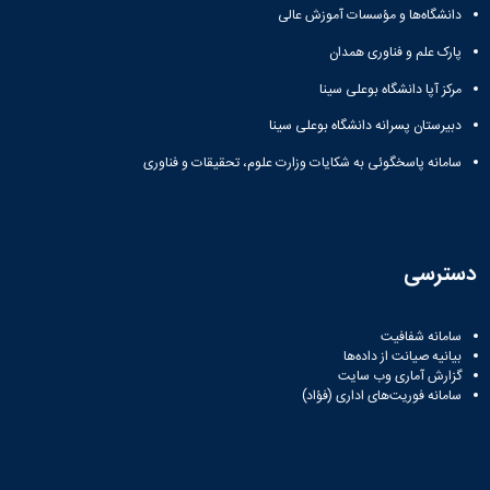
زمین
آزمایشگاه
و
دانشگاه
آموزش
دانشگاه‌ها و مؤسسات آموزش عالی
معظم
چمن
باستان
حسابداری
(محمد)
کارکنان
رهبری
شناسی
سالن‌های
پارک علم و فناوری همدان
رزن
سایر
تماس
ورزشی
آزمایشگاه
صنایع
تقویم
با
مرکز آپا دانشگاه بوعلی سینا
تفریحی-
هوش
غذایی
آموزشی
دانشگاه
سیاحتی
ربات
بهار
نظامنامه
دبیرستان پسرانه دانشگاه بوعلی سینا
روابط
باغ
و
مجتمع
اخلاق
عمومی
دانشگاه
سامانه پاسخگوئی به شکایات وزارت علوم، تحقیقات و فناوری
بینایی
آموزش
آموزش
آدرس
موزه
آزمایشگاه
عالی
دانش‌آموختگان
دانشکده‌ها
تاریخ
ژئوماتیک
فاطمیه
شماره
طبیعی
پژوهش
نهاوند
تلفن‌ها
کتابخانه
(ویژه
دسترسی
مرکزی
دختران)
و
مرکز
سامانه شفافیت
اسناد
بیانیه صیانت از داده‌ها
پایان
گزارش آماری وب‌ سایت
نامه
سامانه فوریت‌های اداری (فؤاد)
و
رساله
علم
سنجی