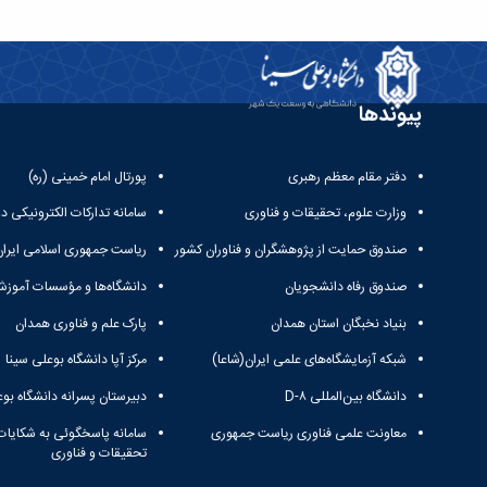
پیوندها
دفتر مقام معظم رهبری
پورتال امام خمینی (ره)
وزارت علوم، تحقیقات و فناوری
سامانه تدارکات الکترونیکی د
صندوق حمایت از پژوهشگران و فناوران کشور
ریاست جمهوری اسلامی ایران
صندوق رفاه دانشجویان
دانشگاه‌ها و مؤسسات آموزش
بنیاد نخبگان استان همدان
پارک علم و فناوری همدان
شبکه آزمایشگاه‌های علمی ایران(شاعا)
مرکز آپا دانشگاه بوعلی سینا
دانشگاه بین‌المللی D-۸
دبیرستان پسرانه دانشگاه بوع
معاونت علمی فناوری ریاست جمهوری
سامانه پاسخگوئی به شکایات
تحقیقات و فناوری