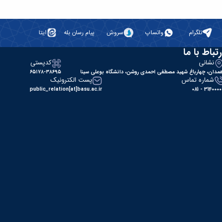
تلگرام
واتساپ
سروش
پیام رسان بله
ایتا
رتباط با ما
نشانی
کدپستی
مدان، چهارباغ شهید مصطفی احمدی روشن، دانشگاه بوعلی سینا
۶۵۱۷۸-۳۸۶۹۵
شماره تماس
پست الکترونیک
public_relation[at]basu.ac.ir
31400000 - 0