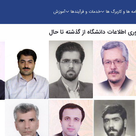
امه ها و کاربرگ ها
خدمات و فرآیندها
آموزش
 فضای مجازی
وری اطلاعات دانشگاه از گذشته تا حال
دکتر میرحسین
دکتر حسن ختن
دکتر علی
میردزفولیان
لو
دیهیمی
اولین مدیر فناوری اطلاعات
دومین مدیر فناوری اطلاعات
سومین مدیر فناوری اطلاعات
رشته تخصصی:
مهندسي
رشته تخصصی:
مهندسي
رشته تخصصی:
مهندسي
كامپيوتر-هوش مصنوعي
كامپيوتر-هوش مصنوعي
برق
مدت خدمت: