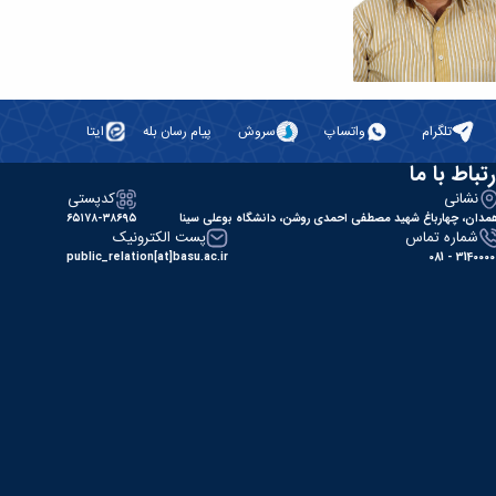
كامپيوتر-هوش مصنوعي
مدت خدمت:
1387-1393
دکتر محرم
منصوری زاده
تلگرام
واتساپ
سروش
پیام رسان بله
ایتا
هشتمین مدیر فناوری
اطلاعات
رتباط با ما
نشانی
کدپستی
رشته تخصصی:
مهندسي
مدان، چهارباغ شهید مصطفی احمدی روشن، دانشگاه بوعلی سینا
۶۵۱۷۸-۳۸۶۹۵
كامپيوتر
شماره تماس
پست الکترونیک
مدت خدمت:
public_relation[at]basu.ac.ir
31400000 - 0
1400- ادامه دارد