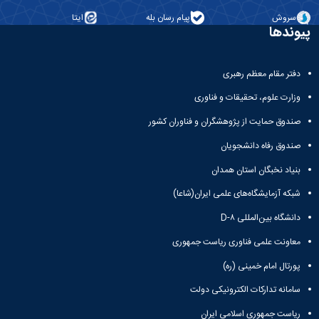
همایش‌ها
سروش
پیام رسان بله
ایتا
انتشارات
پیوندها
دانشگاه
نشر
کتب
دفتر مقام معظم رهبری
مجلات
وزارت علوم، تحقیقات و فناوری
علمی
فصلنامه
صندوق حمایت از پژوهشگران و فناوران کشور
معاونت
پژوهش
صندوق رفاه دانشجویان
و
بنیاد نخبگان استان همدان
فناوری
شبکه آزمایشگاه‌های علمی ایران(شاعا)
دانشگاه بین‌المللی D-۸
معاونت علمی فناوری ریاست جمهوری
پورتال امام خمینی (ره)
سامانه تدارکات الکترونیکی دولت
ریاست جمهوری اسلامی ایران