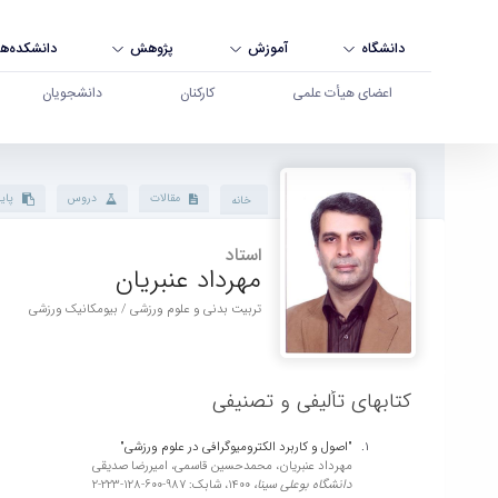
دانشگاه
آموزش
پژوهش
دانشکده‌ها
اعضای هیأت علمی
کارکنان
دانشجویان
پروفایل استاد - دانشگاه بوعلی سینا همدان
مقالات
دروس
پایا
خانه
استاد
مهرداد عنبریان
تربیت بدنی و علوم ورزشی / بیومکانیک ورزشی
کتابهای تألیفی و تصنیفی
"اصول و کاربرد الکترومیوگرافی در علوم ورزشی"
مهرداد عنبریان، محمدحسین قاسمی، امیررضا صدیقی
دانشگاه بوعلی سینا،
1400،
شابک: 987-600-128-223-2