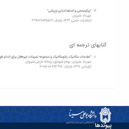
"پیکرسنجی و استعدادیابی ورزشی"
مهرداد عنبریان
انتشارات حتمی،
1399،
شابک: 978600355/2-9
کتابهای ترجمه ای
"مقدمات مکانیک، پاتومکانیک و مجموعه تمرینات غیرفعال برای اندام فوق
مهرداد عنبریان، بهنام شهبازی، ریحانه عارفی شیروان
ارشدان،
1398،
شابک: 978-622-08-005-7
پیوندها