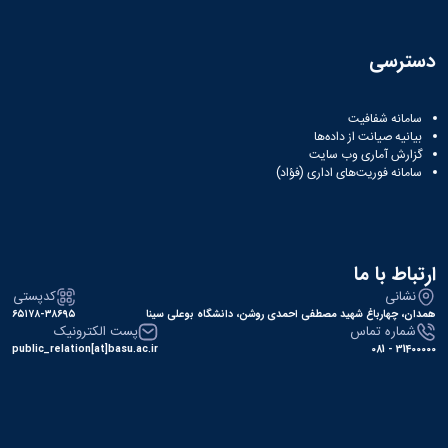
دسترسی
سامانه شفافیت
بیانیه صیانت از داده‌ها
گزارش آماری وب‌ سایت
سامانه فوریت‌های اداری (فؤاد)
ارتباط با ما
نشانی
کدپستی
همدان، چهارباغ شهید مصطفی احمدی روشن، دانشگاه بوعلی سینا
۶۵۱۷۸-۳۸۶۹۵
شماره تماس
پست الکترونیک
public_relation[at]basu.ac.ir
31400000 - 081