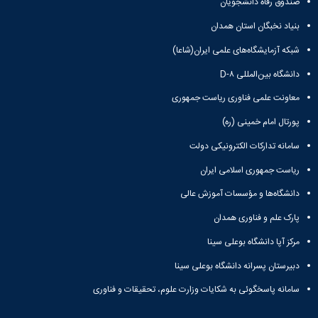
صندوق رفاه دانشجویان
همایش‌ها
انتشارات
بنیاد نخبگان استان همدان
دانشگاه
شبکه آزمایشگاه‌های علمی ایران(شاعا)
نشر
کتب
دانشگاه بین‌المللی D-۸
مجلات
علمی
معاونت علمی فناوری ریاست جمهوری
فصلنامه
پورتال امام خمینی (ره)
معاونت
پژوهش
سامانه تدارکات الکترونیکی دولت
و
ریاست جمهوری اسلامی ایران
فناوری
دانشگاه‌ها و مؤسسات آموزش عالی
پارک علم و فناوری همدان
مرکز آپا دانشگاه بوعلی سینا
دبیرستان پسرانه دانشگاه بوعلی سینا
سامانه پاسخگوئی به شکایات وزارت علوم، تحقیقات و فناوری