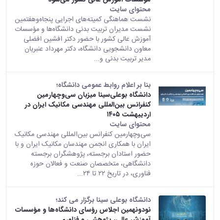
زمین
آزمایشگاه
و
دانشگاه
آموزش
محتوای سایت
معظم
چمن
باستان
حسابداری
(محمد)
کارکنان
نشست هماهنگی کمیته‌های اجرایی پنجاه‌وهفتمین
رهبری
شناسی
سالن‌های
رزن
سایر
نشست مدیران تربیت بدنی دانشگاه‌ها و مؤسسات
تماس
ورزشی
آزمایشگاه
صنایع
تقویم
آموزش عالی کشور با حضور دکتر افشین افضلی
با
تفریحی-
هوش
غذایی
آموزشی
دانشگاه
معاون دانشجویی دانشگاه، دکتر مهرداد عنبریان
سیاحتی
ربات
بهار
نظامنامه
روابط
مدیر تربیت بدنی و...
باغ
و
مجتمع
اخلاق
عمومی
دانشگاه
بینایی
آموزش
آموزش
آدرس
موزه
بنا بر اعلام روابط عمومی دانشگاه؛
آزمایشگاه
عالی
دانش‌آموختگان
دانشکده‌ها
تاریخ
دانشگاه بوعلی‌سینا میزبان سی‌وچهارمین
ژئوماتیک
فاطمیه
شماره
طبیعی
کنفرانس بین‌المللی مهندسی مکانیک ایران در
پژوهش
نهاوند
تلفن‌ها
اردیبهشت ۱۴۰۵
کتابخانه
(ویژه
محتوای سایت
مرکزی
دختران)
سی‌وچهارمین کنفرانس بین‌المللی مهندسی مکانیک
و
ایران با همکاری انجمن مهندسان مکانیک ایران و با
مرکز
حضور استادان برجسته، پژوهشگران برجسته
اسناد
دانشگاهی، متخصصان صنعت و فعالان حوزه
پایان
فناوری، در تاریخ ۲۲ تا ۲۴...
نامه
و
رساله
دانشگاه بوعلی سینا برگزار می کند؛
علم
نودونهمین اجلاس رؤسای دانشگاه‌ها و مؤسسات
سنجی
آموزش عالی، پژوهشی و فناوری