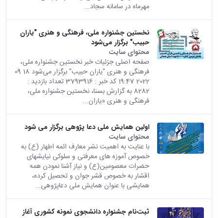
مهرماه در سامانه سجاد...
نخستین جشنواره ملی، فرهنگی و هنری "یاران
حبیب" برگزار می‌شود
محتوای سایت
صفحه اصلی جزئیات خبر نخستین جشنواره ملی،
فرهنگی و هنری "یاران حبیب" برگزار می‌شود 18 09
2022 19:47 کد خبر : 3793916 تعداد بازدید :
8282 به گزارش بسنا، نخستین جشنواره ملی،
فرهنگی و هنری «یاران...
اولین همایش ملی دعا پژوهی برگزار می‌ شود
محتوای سایت
با عنایت به اهمیت نشر معارف ائمه اطهار (ع) به
خصوص آموزه های معرفتی و سلوکی نیایشهای
حضرات معصومین(ع) و نیاز آشنا نمودن همه
اقشار به خصوص قشر جوان و تحصیل کرده،
همایشی با عنوان همایش ملی دعاپژوهی...
ثبت‌نام جشنواره دانشجوی نمونه کشوری آغاز