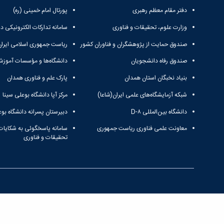
دفتر مقام معظم رهبری
پورتال امام خمینی (ره)
وزارت علوم، تحقیقات و فناوری
سامانه تدارکات الکترونیکی د
صندوق حمایت از پژوهشگران و فناوران کشور
ریاست جمهوری اسلامی ایران
صندوق رفاه دانشجویان
دانشگاه‌ها و مؤسسات آموزش
بنیاد نخبگان استان همدان
پارک علم و فناوری همدان
شبکه آزمایشگاه‌های علمی ایران(شاعا)
مرکز آپا دانشگاه بوعلی سینا
دانشگاه بین‌المللی D-۸
دبیرستان پسرانه دانشگاه بوع
معاونت علمی فناوری ریاست جمهوری
سامانه پاسخگوئی به شکایات
تحقیقات و فناوری