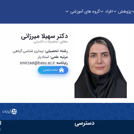
پژوهش
افراد
گروه های آموزشی
دکتر سهیلا میرزائی
معاون تحصیلات تکمیلی
رشته تحصیلی:
بیماری شناسی گیاهی
مرتبه علمی:
استادیار
رایانامه:
smirzaei@basu.ac.ir
صفحه شخصی
آپارات
دسترسی
ا