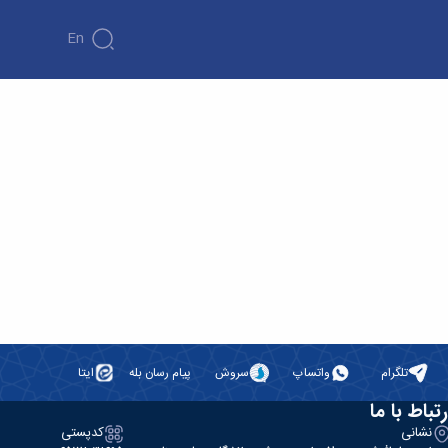
En
تلگرام
واتساپ
سروش
پیام رسان بله
ایتا
رتباط با ما
نشانی
کدپستی