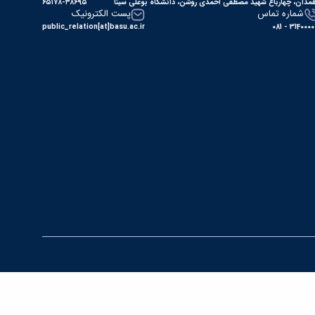
مدان، چهارباغ شهید مصطفی احمدی روشن، دانشگاه بوعلی سینا
۶۵۱۷۸-۳۸۶۹۵
شماره تماس
پست الکترونیک
public_relation[at]basu.ac.ir
31400000 - 0