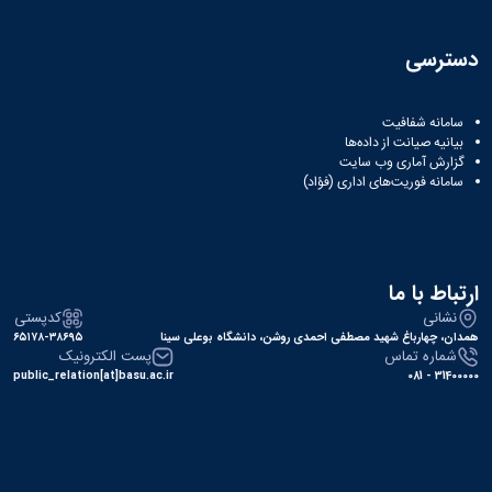
دسترسی
سامانه شفافیت
بیانیه صیانت از داده‌ها
گزارش آماری وب‌ سایت
سامانه فوریت‌های اداری (فؤاد)
ارتباط با ما
نشانی
کدپستی
همدان، چهارباغ شهید مصطفی احمدی روشن، دانشگاه بوعلی سینا
۶۵۱۷۸-۳۸۶۹۵
شماره تماس
پست الکترونیک
public_relation[at]basu.ac.ir
31400000 - 081