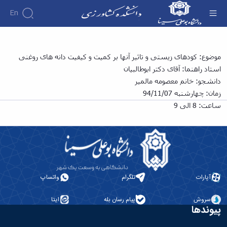
En
سمینار کارشناسی ارشد خانم: "معصومه مالمیر" با
موضوع: کودهای زیستی و تاثیر آنها بر کمیت و کیفیت دانه های روغنی
موضوع "کودهای زیستی و تاثیر آنها بر کمیت و
استاد راهنما: آقای دکتر ابوطالبیان
کیفیت دانه های روغنی" - دانشکده کشاورزی
دانشجو: خانم معصومه مالمیر
زمان: چهارشنبه 94/11/07
ساعت: 8 الی 9
آپارات
تلگرام
واتساپ
سروش
پیام رسان بله
ایتا
پیوندها