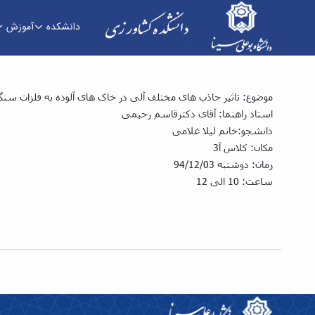
دانشکده
آموزش
سمینار یک دکتری خانم: "لیلا غلامی" با موضوع "ت
موضوع: تاثیر جاذب های مختلف آلی در خاک های آلوده به فلزات سنگ
استاد راهنما: آقای دکترقاسم رحیمی
دانشجو:خانم لیلا غلامی
مکان: کلاس آ3
زمان: دوشنبه 94/12/03
ساعت: 10 الی 12