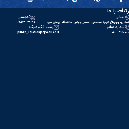
رتباط با ما
نشانی
کدپستی
مدان، چهارباغ شهید مصطفی احمدی روشن، دانشگاه بوعلی سینا
۶۵۱۷۸-۳۸۶۹۵
شماره تماس
پست الکترونیک
public_relation[at]basu.ac.ir
31400000 - 0