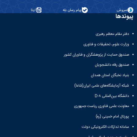
سروش
پیام رسان بله
ایتا
پیوندها
دفتر مقام معظم رهبری
وزارت علوم، تحقیقات و فناوری
صندوق حمایت از پژوهشگران و فناوران کشور
صندوق رفاه دانشجویان
بنیاد نخبگان استان همدان
شبکه آزمایشگاه‌های علمی ایران(شاعا)
دانشگاه بین‌المللی D-۸
معاونت علمی فناوری ریاست جمهوری
پورتال امام خمینی (ره)
سامانه تدارکات الکترونیکی دولت