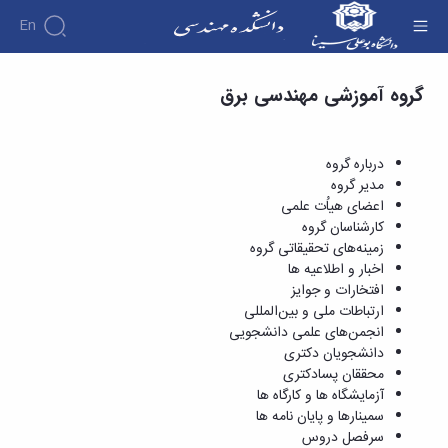
En
آزمایشگاه ها و کارگاه ها - دانشکده فنی و مهندسی
گروه آموزشی مهندسی برق
دانشکده
درباره
آموزش
دوره
دانشکده
پژوهش
پژوهش
کارشناسی
تاریخچه
افراد
درباره گروه
اساتید
فرم
هفته
گروه
ریاست
مدیر گروه
اساتید
های
ها
پژوهش
دانشکده
اعضای هیاُت علمی
آموزشی
دانشکده
کارگاه ها
و
روسای
کارشناسان گروه
گروه
و
اساتید
آئین
پیشین
زمینه‌های تحقیقاتی گروه
های
آزمایشگاه
بازنشسته
نامه
افتخارات
اخبار و اطلاعیه ها
آموزشی
ها
ها
کارکنان
آلبوم
افتخارات و جوایز
مهندسی
گروه
آیین‌نامه‌های
دانشکده
عکس
ارتباطات ملی و بین‌المللی
برق
برق
معاونت
مهندسی
اطلاعات
انجمن‌های علمی دانشجویی
مهندسی
گروه
آموزشی
تماس
دانشجویان دکتری
مواد
عمران
تحصیلات
سازمان
محققان پسادکتری
مهندسی
گروه
تکمیلی
دانشکده
آزمایشگاه ها و کارگاه ها
عمران
مکانیک
فرم
معاونت
سمینارها و پایان نامه ها
مهندسی
گروه
ها
آموزشی
سرفصل دروس
صنایع
مواد