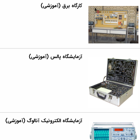
مراکز
کارگاه برق (آموزشی)
مرتبط
بنیاد
ملی
نخبگان
شرکت
های
دانش
بنیان
آزمایشگاه پالس (آموزشی)
آئین
نامه ها
و
فرآیندها
آئین
نامه
نامه
های
پژوهشی
فرم
آزمایشگاه الکترونیک آنالوگ (آموزشی)
های
پژوهشی