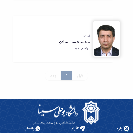
استاد
محمدحسن مرادی
مهندسی برق
قبل
1
بعد
آپارات
تلگرام
واتساپ