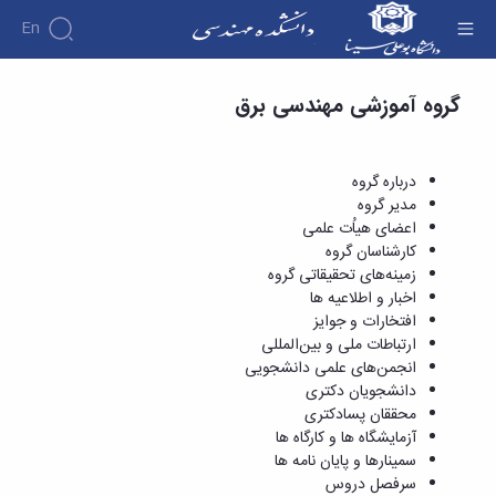
En
اعضای هیاُت علمی - دانشکده فنی و مهندسی
گروه آموزشی مهندسی برق
دانشکده
درباره
آموزش
دوره
دانشکده
پژوهش
پژوهش
کارشناسی
تاریخچه
افراد
درباره گروه
اساتید
فرم
هفته
گروه
ریاست
مدیر گروه
اساتید
های
ها
پژوهش
دانشکده
اعضای هیاُت علمی
آموزشی
دانشکده
کارگاه ها
و
روسای
کارشناسان گروه
گروه
و
اساتید
آئین
پیشین
زمینه‌های تحقیقاتی گروه
های
آزمایشگاه
بازنشسته
نامه
افتخارات
اخبار و اطلاعیه ها
آموزشی
ها
ها
کارکنان
آلبوم
افتخارات و جوایز
مهندسی
گروه
آیین‌نامه‌های
دانشکده
عکس
ارتباطات ملی و بین‌المللی
برق
برق
معاونت
مهندسی
اطلاعات
انجمن‌های علمی دانشجویی
مهندسی
گروه
آموزشی
تماس
دانشجویان دکتری
مواد
عمران
تحصیلات
سازمان
محققان پسادکتری
مهندسی
گروه
تکمیلی
دانشکده
آزمایشگاه ها و کارگاه ها
عمران
مکانیک
فرم
معاونت
سمینارها و پایان نامه ها
مهندسی
گروه
ها
آموزشی
سرفصل دروس
صنایع
مواد