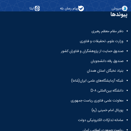
سروش
پیام رسان بله
ایتا
پیوندها
دفتر مقام معظم رهبری
وزارت علوم، تحقیقات و فناوری
صندوق حمایت از پژوهشگران و فناوران کشور
صندوق رفاه دانشجویان
بنیاد نخبگان استان همدان
شبکه آزمایشگاه‌های علمی ایران(شاعا)
دانشگاه بین‌المللی D-۸
معاونت علمی فناوری ریاست جمهوری
پورتال امام خمینی (ره)
سامانه تدارکات الکترونیکی دولت
ریاست جمهوری اسلامی ایران