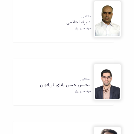
مراکز
مرتبط
بنیاد
دانشیار
ملی
علیرضا حاتمی
نخبگان
مهندسی برق
شرکت
های
دانش
بنیان
آئین
نامه ها
و
فرآیندها
آئین
استادیار
محسن حسن بابای نوزادیان
نامه
نامه
مهندسی برق
های
پژوهشی
فرم
های
پژوهشی