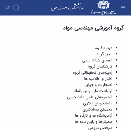
En
آزمایشگاه ها و کارگاه ها - دانشکده فنی و مهندسی
گروه آموزشی مهندسی مواد
دانشکده
درباره
آموزش
دوره
دانشکده
پژوهش
پژوهش
کارشناسی
تاریخچه
افراد
درباره گروه
اساتید
فرم
هفته
گروه
ریاست
مدیر گروه
اساتید
های
ها
پژوهش
دانشکده
اعضای هیاُت علمی
آموزشی
دانشکده
کارگاه ها
و
روسای
کارشناسان گروه
گروه
و
اساتید
آئین
پیشین
زمینه‌های تحقیقاتی گروه
های
آزمایشگاه
بازنشسته
نامه
افتخارات
اخبار و اطلاعیه ها
آموزشی
ها
ها
کارکنان
آلبوم
افتخارات و جوایز
مهندسی
گروه
آیین‌نامه‌های
دانشکده
عکس
ارتباطات ملی و بین‌المللی
برق
برق
معاونت
مهندسی
اطلاعات
انجمن‌های علمی دانشجویی
مهندسی
گروه
آموزشی
تماس
دانشجویان دکتری
مواد
عمران
تحصیلات
سازمان
محققان پسادکتری
مهندسی
گروه
تکمیلی
دانشکده
آزمایشگاه ها و کارگاه ها
عمران
مکانیک
فرم
معاونت
سمینارها و پایان نامه ها
مهندسی
گروه
ها
آموزشی
سرفصل دروس
صنایع
مواد