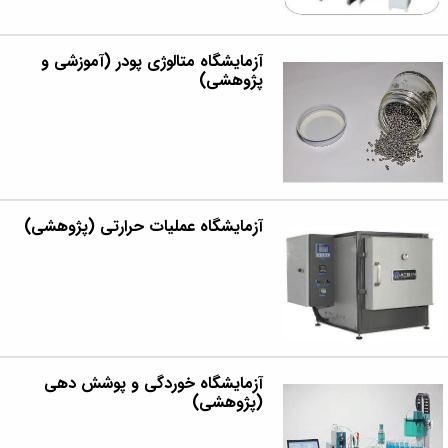
مراکز
مرتبط
بنیاد
ملی
آزمایشگاه متالوژی پودر (آموزشی و
پژوهشی)
نخبگان
شرکت
های
دانش
بنیان
آئین
نامه ها
و
آزمایشگاه عملیات حرارتی (پژوهشی)
فرآیندها
آئین
نامه
نامه
های
پژوهشی
فرم
آزمایشگاه خوردگی و پوشش دهی
های
(پژوهشی)
پژوهشی