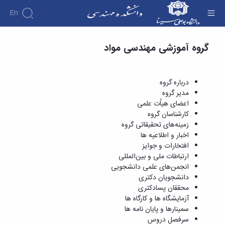
En
سمینارها و پایان نامه ها - دانشکده فنی و مهندسی
گروه آموزشی مهندسی مواد
دانشکده
درباره
آموزش
دوره
دانشکده
پژوهش
پژوهش
کارشناسی
تاریخچه
افراد
درباره گروه
اساتید
فرم
هفته
گروه
ریاست
مدیر گروه
اساتید
های
ها
پژوهش
دانشکده
اعضای هیاُت علمی
آموزشی
دانشکده
کارگاه ها
و
روسای
کارشناسان گروه
گروه
و
اساتید
آئین
پیشین
زمینه‌های تحقیقاتی گروه
های
آزمایشگاه
بازنشسته
نامه
افتخارات
اخبار و اطلاعیه ها
آموزشی
ها
ها
کارکنان
آلبوم
افتخارات و جوایز
مهندسی
گروه
آیین‌نامه‌های
دانشکده
عکس
ارتباطات ملی و بین‌المللی
برق
برق
معاونت
مهندسی
اطلاعات
انجمن‌های علمی دانشجویی
مهندسی
گروه
آموزشی
تماس
دانشجویان دکتری
مواد
عمران
تحصیلات
سازمان
محققان پسادکتری
مهندسی
گروه
تکمیلی
دانشکده
آزمایشگاه ها و کارگاه ها
عمران
مکانیک
فرم
معاونت
سمینارها و پایان نامه ها
مهندسی
گروه
ها
آموزشی
سرفصل دروس
صنایع
مواد