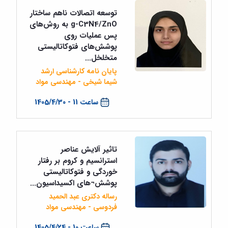
مراکز
مرتبط
توسعه اتصالات ناهم ‌ساختار
بنیاد
g-C3N4/ZnO به روش‌های
ملی
پس عملیات روی
نخبگان
پوشش‌های فتوکاتالیستی
شرکت
متخلخل...
های
پایان نامه کارشناسی ارشد
دانش
شیما شیخی - مهندسی مواد
بنیان
آئین
ساعت 11 - 1405/4/30
نامه ها
و
فرآیندها
آئین
نامه
تاثیر آلایش عناصر
نامه
استرانسیم و کروم بر رفتار
های
خوردگی و فتوکاتالیستی
پژوهشی
پوشش¬های اکسیداسیون...
فرم
رساله دکتری عبد الحمید
های
فردوسی - مهندسی مواد
پژوهشی
ساعت 10 - 1405/4/24