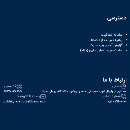
دسترسی
سامانه شفافیت
بیانیه صیانت از داده‌ها
گزارش آماری وب‌ سایت
سامانه فوریت‌های اداری (فؤاد)
ارتباط با ما
نشانی
کدپستی
همدان، چهارباغ شهید مصطفی احمدی روشن، دانشگاه بوعلی سینا
۶۵۱۷۸-۳۸۶۹۵
شماره تماس
پست الکترونیک
public_relation[at]basu.ac.ir
31400000 - 081