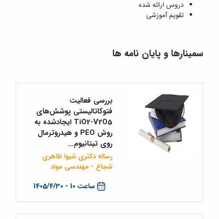
و
معاونت
دروس ارائه شده
مهندسی
گروه
آئین
پژوهشی
تقویم آموزشی
مکانیک
صنایع
نامه
معاونت
مهندسی
گروه
ها
تحصیلات
کامپیوتر
کامپیوتر
سمینارها
تکمیلی
نشریات
سمینارها و پایان نامه ها
و
کمیته
پژوهش
پایان
منتخب
های
نامه
هیات
مهندسی
ها
ممیزی
صنایع
آیین‌نامه‌های
کمیته
بررسی فعالیت
در
معاونت
ترفیع
سیستم
فتوکاتالیستی پوشش‌های
آموزشی
شورای
تولید
TiO2-V2O5 ایجادشده به
فرهنگی
Journal
روش PEO و هیدروترمال
دانشکده
of
روی تیتانیوم...
Stress
رساله دکتری شیوا ظاهری
Analysis
شجاع - مهندسی مواد
دفتر
ارتباط
ساعت 10 - 1405/4/30
با
صنعت
کارآموزی