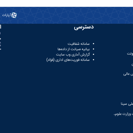
آپارات
دسترسی
ا
ه
سامانه شفافیت
بیانیه صیانت از داده‌ها
81
ولت
گزارش آماری وب‌ سایت
سامانه فوریت‌های اداری (فؤاد)
 عالی
لی سینا
 وزارت علوم،