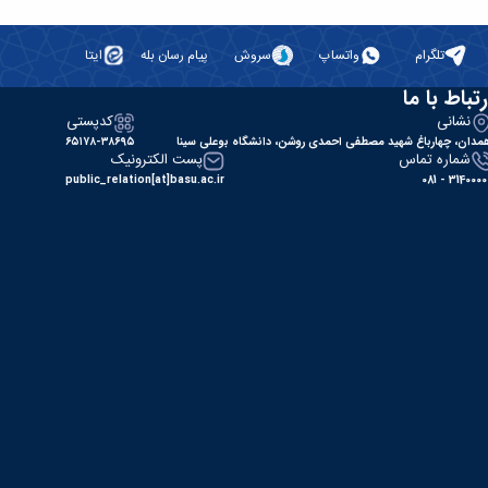
تلگرام
واتساپ
سروش
پیام رسان بله
ایتا
رتباط با ما
نشانی
کدپستی
مدان، چهارباغ شهید مصطفی احمدی روشن، دانشگاه بوعلی سینا
۶۵۱۷۸-۳۸۶۹۵
شماره تماس
پست الکترونیک
public_relation[at]basu.ac.ir
31400000 - 0