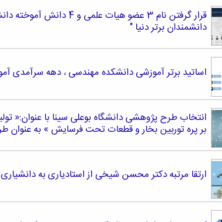
دانشمندان برتر دنیا "
اساتید برتر آموزشی دانشکده مهندسی ، دهه سرآمدی آموزش ،
انتخاب طرح پژوهشی دانشگاه بوعلی سینا با عنوان:« تول
بر پره توربین بخار و قطعات تحت فرسایش » به عنوان طرح پژوهشی ب
ارتقا مرتبه دکتر محسن شیخی از استادیاری به دانشیاری