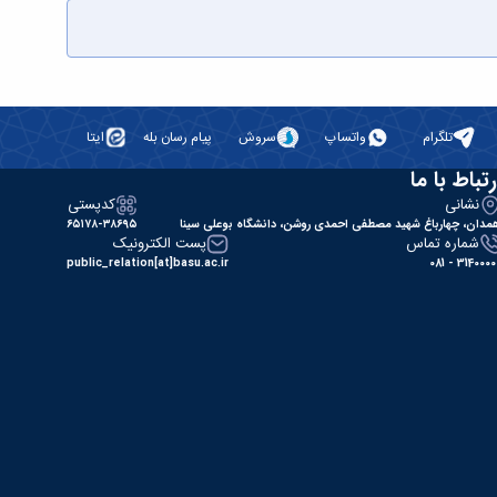
تلگرام
واتساپ
سروش
پیام رسان بله
ایتا
رتباط با ما
نشانی
کدپستی
مدان، چهارباغ شهید مصطفی احمدی روشن، دانشگاه بوعلی سینا
۶۵۱۷۸-۳۸۶۹۵
شماره تماس
پست الکترونیک
public_relation[at]basu.ac.ir
31400000 - 0