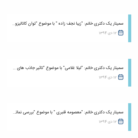
سمینار یک دکتری خانم: "زیبا نجف زاده " با موضوع "توان کاتالیزوری رس های خاک در دگرگونی ترکیب...
12 دی 1394
سمینار یک دکتری خانم: "لیلا غلامی" با موضوع "تاثیر جاذب های مختلف آلی در خاک های آلوده به...
12 دی 1394
سمینار یک دکتری خانم: "معصومه قنبری " با موضوع "بررسی نماتدهای آزادزی خاک : روش ها و چالش ها"
12 دی 1394