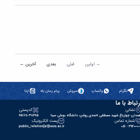
→ اولین
قبلی
بعدی
آخرین ←
تلگرام
واتساپ
سروش
پیام رسان بله
ایتا
رتباط با ما
نشانی
کدپستی
مدان، چهارباغ شهید مصطفی احمدی روشن، دانشگاه بوعلی سینا
۶۵۱۷۸-۳۸۶۹۵
شماره تماس
پست الکترونیک
public_relation[at]basu.ac.ir
31400000 - 0