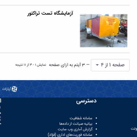
آزمایشگاه تست تراکتور
صفحه 1 از ۴
— 3 آیتم به ازای صفحه
نمایش ۱ - ۳ از ۱۱ نتیجه
آپارات
دسترسی
ا
ه
سامانه شفافیت
بیانیه صیانت از داده‌ها
81
ولت
گزارش آماری وب‌ سایت
سامانه فوریت‌های اداری (فؤاد)