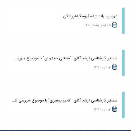
دروس ارائه شده گروه گیاهپزشکی
05 اردیبهشت 1401
سمینار کارشناسی ارشد آقای: "مجتبی حیدریان" با موضوع «بررسی مهمترین قارچها وشبه قارچهای طوقه...
12 دی 1394
سمینار کارشناسی ارشد آقای: "ناصر پرهیزی" با موضوع «بررسی انواع لکه بری قارچی یونجه»
12 دی 1394