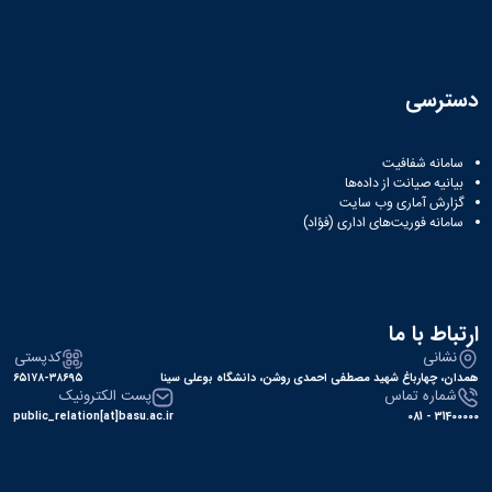
همایش‌ها
انتشارات
دانشگاه
نشر
دسترسی
کتب
مجلات
علمی
سامانه شفافیت
فصلنامه
بیانیه صیانت از داده‌ها
معاونت
گزارش آماری وب‌ سایت
پژوهش
سامانه فوریت‌های اداری (فؤاد)
و
فناوری
ارتباط با ما
نشانی
کدپستی
همدان، چهارباغ شهید مصطفی احمدی روشن، دانشگاه بوعلی سینا
۶۵۱۷۸-۳۸۶۹۵
شماره تماس
پست الکترونیک
public_relation[at]basu.ac.ir
31400000 - 081