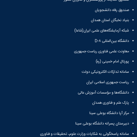
زمین
آزمایشگاه
و
دانشگاه
آموزش
معظم
چمن
باستان
حسابداری
(محمد)
صندوق رفاه دانشجویان
کارکنان
رهبری
شناسی
سالن‌های
رزن
سایر
تماس
بنیاد نخبگان استان همدان
ورزشی
آزمایشگاه
صنایع
تقویم
با
تفریحی-
هوش
غذایی
آموزشی
دانشگاه
شبکه آزمایشگاه‌های علمی ایران(شاعا)
سیاحتی
ربات
بهار
نظامنامه
روابط
باغ
و
دانشگاه بین‌المللی D-۸
مجتمع
اخلاق
عمومی
دانشگاه
بینایی
آموزش
آموزش
آدرس
معاونت علمی فناوری ریاست جمهوری
موزه
آزمایشگاه
عالی
دانش‌آموختگان
دانشکده‌ها
تاریخ
ژئوماتیک
فاطمیه
شماره
پورتال امام خمینی (ره)
طبیعی
پژوهش
نهاوند
تلفن‌ها
کتابخانه
سامانه تدارکات الکترونیکی دولت
(ویژه
مرکزی
دختران)
ریاست جمهوری اسلامی ایران
و
مرکز
دانشگاه‌ها و مؤسسات آموزش عالی
اسناد
پارک علم و فناوری همدان
پایان
نامه
مرکز آپا دانشگاه بوعلی سینا
و
رساله
دبیرستان پسرانه دانشگاه بوعلی سینا
علم
سامانه پاسخگوئی به شکایات وزارت علوم، تحقیقات و فناوری
سنجی