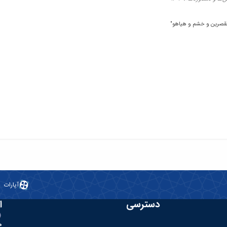
القصرین و خشم و هیاهو"
چالش ها"
تماعی ایران،
1402
آپارات
دسترسی
ا
ه