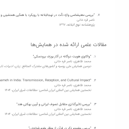
"بررسی معنیشناسی واژه ذلّت در نهجالبلاغه با رویکرد با همآیی همنشینی و
ناصر قره خانی
پژوهشنامه نهج البلاغه،
1397
مقالات علمی ارائه شده در همایش‌ها
"واکاوی هویت دوگانه در آثار یوزف برودسکی"
محمد طاهری، ناصر قره خانی
دومین همایش ملی روسیه و کشورهای مشترک المنافع: زبان، ادبیات، تا
"Ferdowsi and Shahnameh in India: Transmission, Reception, and Cultural Impact"
محمد طاهری، ناصر قره خانی
نخستین همایش بین المللی ایران شناسی- مطالعات شرق ایران،
1404
"بررسی تاثیرگذاری متقابل تصوف ایرانی و آیین بهکتی هند"
محمد طاهری، ناصر قره خانی
نخستین همایش بین المللی ایران شناسی- مطالعات شرق ایران،
1404
"بررسی مفهوم ذکر در قرآن از منظر علوم شناختی"