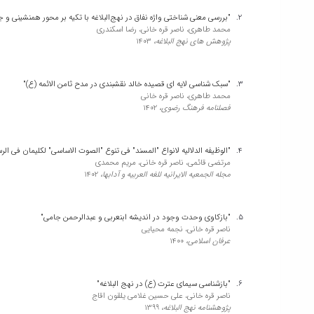
"بررسی معنی شناختی واژه نفاق در نهج‌البلاغه با تکیه بر محور همنشینی و 
محمد طاهری، ناصر قره خانی، رضا اسکندری
پژوهش های نهج البلاغه،
1403
"سبک شناسی لایه ای قصیده خالد نقشبندی در مدح ثامن الائمه (ع)"
محمد طاهری، ناصر قره خانی
فصلنامه فرهنگ رضوی،
1402
"الوظیفه الدلالیه لانواع "المسند" فی تنوع "الصوت الاساسی" لکلیمان فی الرس
مرتضی قائمی، ناصر قره خانی، مریم محمدی
مجله الجمعیه الایرانیه للغه العربیه و آدابها،
1402
"بازکاوی وحدت وجود در اندیشه ابنعربی و عبدالرحمن جامی"
ناصر قره خانی، نجمه محیایی
عرفان اسلامی،
1400
"بازشناسی سیمای عترت (ع) در نهج البلاغه"
ناصر قره خانی، علی حسین غلامی یلقون اقاج
پژوهشنامه نهج البلاغه،
1399