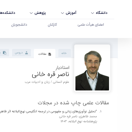
دانشگاه
آموزش
پژوهش
دانشکده‌ها
اعضای هیأت علمی
کارکنان
دانشجویان
پروفایل استاد - دانشگاه بوعلی سینا همدان
دروس
پ
خانه
مقالات
استادیار
ناصر قره خانی
علوم انسانی / زبان و ادبیات عرب
مقالات علمی چاپ شده در مجلات
"تحلیل نوآوری‌های زبانی و مفهومی در ترجمه انگلیسی نهج‌البلاغه اثر طاهر
محمد طاهری، ناصر قره خانی
پژوهشنامه نهج البلاغه،
1403