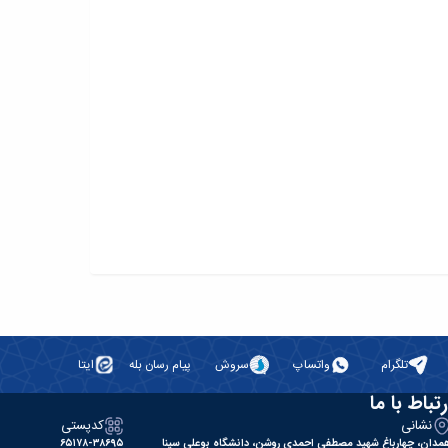
تلگرام
واتساپ
سروش
پیام رسان بله
ایتا
رتباط با ما
نشانی
کدپستی
مدان، چهارباغ شهید مصطفی احمدی روشن، دانشگاه بوعلی سینا
۶۵۱۷۸-۳۸۶۹۵