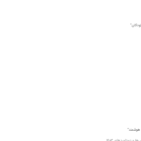
ودکان"
 هوشمند"
‌ها و دستاوردها»،
1403