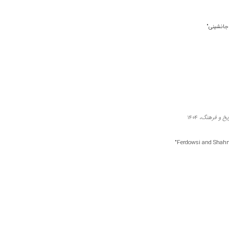
 جانشینی"
ریخ و فرهنگ،
1404