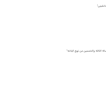
جانشینی"
اله الثالثه والخمسین من نهج البلاغه"