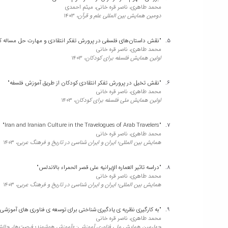
محمد طاهری، ناصر قره خانی، میثم احمدی
دومین همایش بین المللی علم و قرآن،
1403
"نقش داستان‌های فلسفی در پرورش تفکر انتقادی و مهارت حل مساله ک
محمد طاهری، ناصر قره خانی
اولین همایش فلسفه برای کودکان،
1403
"نقش تخیل در پرورش تفکر انتقادی کودکان از طریق آموزش فلسفه"
محمد طاهری، ناصر قره خانی
اولین همایش ملی فلسفه برای کودکان،
1403
"Iran and Iranian Culture in the Travelogues of Arab Travelers"
محمد طاهری، ناصر قره خانی
همایش بین المللی؛ ایران و ایران شناسی در تاریخ و فرهنگ عربی،
1403
"دراسه تاثیر العماره الإیرانیه علی قصر الحمراء بالاندلس"
محمد طاهری، ناصر قره خانی
همایش بین المللی؛ ایران و ایران شناسی در تاریخ و فرهنگ عربی،
1403
"به کارگیری نظریه ی یادگیری شناختی برای توسعه ی فناوری های آموزشی
محمد طاهری، ناصر قره خانی
چهارمین همایش ملی فناوری آموزشی: «آموزش هوشمند؛ فرصت‌ها، چالش