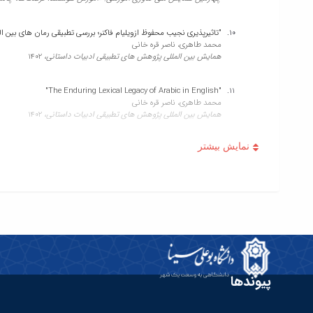
"تاثیرپذیری نجیب محفوظ ازویلیام فاکنر؛ بررسی تطبیقی رمان های بین 
محمد طاهری، ناصر قره خانی
همایش بین المللی پژوهش های تطبیقی ادبیات داستانی،
1402
"The Enduring Lexical Legacy of Arabic in English"
محمد طاهری، ناصر قره خانی
همایش بین المللی پژوهش های تطبیقی ادبیات داستانی،
1402
"Journeying Through Time and Cultures: Ibn Battuta's Enduring Legacy of Cultural Understanding and Appreciation"
محمد طاهری، ناصر قره خانی
شانزدهمین کنفرانس بین المللی زبان،ادبیات، فرهنگ و تاریخ،
1402
"آموزش زبان خارجی با استفاده از فن آوری واقعیت مجازی، امتیازات و 
محمد طاهری، ناصر قره خانی
هشتمین کنفرانس ملی پژوشهای نوین در حوزه علوم انسانی و مطالعات اج
"A discussion about the impact of the Persian culture on the Arabic literature"
ناصر قره خانی
پیوندها
چهاردهمین کنفرانس بین المللی زبان ، ادبیات، فرهنگ و تاریخ،
1401