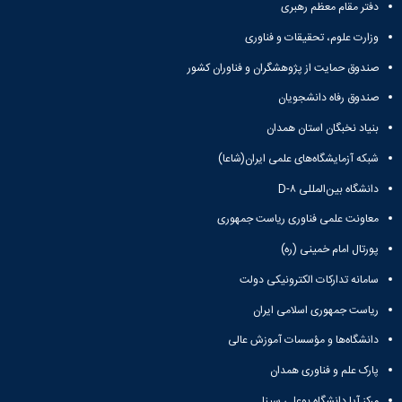
زمین
آزمایشگاه
و
دفتر مقام معظم رهبری
دانشگاه
آموزش
معظم
چمن
باستان
حسابداری
(محمد)
کارکنان
رهبری
وزارت علوم، تحقیقات و فناوری
شناسی
سالن‌های
رزن
سایر
تماس
ورزشی
آزمایشگاه
صنایع
تقویم
صندوق حمایت از پژوهشگران و فناوران کشور
با
تفریحی-
هوش
غذایی
آموزشی
دانشگاه
سیاحتی
ربات
صندوق رفاه دانشجویان
بهار
نظامنامه
روابط
باغ
و
مجتمع
اخلاق
عمومی
بنیاد نخبگان استان همدان
دانشگاه
بینایی
آموزش
آموزش
آدرس
موزه
آزمایشگاه
عالی
شبکه آزمایشگاه‌های علمی ایران(شاعا)
دانش‌آموختگان
دانشکده‌ها
تاریخ
ژئوماتیک
فاطمیه
شماره
طبیعی
دانشگاه بین‌المللی D-۸
پژوهش
نهاوند
تلفن‌ها
کتابخانه
(ویژه
معاونت علمی فناوری ریاست جمهوری
مرکزی
دختران)
و
پورتال امام خمینی (ره)
مرکز
سامانه تدارکات الکترونیکی دولت
اسناد
پایان
ریاست جمهوری اسلامی ایران
نامه
دانشگاه‌ها و مؤسسات آموزش عالی
و
رساله
پارک علم و فناوری همدان
علم
سنجی
مرکز آپا دانشگاه بوعلی سینا