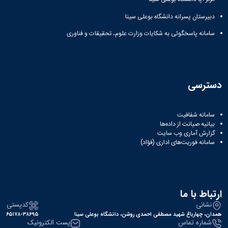
همایش‌ها
دبیرستان پسرانه دانشگاه بوعلی سینا
انتشارات
دانشگاه
سامانه پاسخگوئی به شکایات وزارت علوم، تحقیقات و فناوری
نشر
کتب
مجلات
علمی
فصلنامه
دسترسی
معاونت
پژوهش
و
سامانه شفافیت
فناوری
بیانیه صیانت از داده‌ها
گزارش آماری وب‌ سایت
سامانه فوریت‌های اداری (فؤاد)
ارتباط با ما
نشانی
کدپستی
همدان، چهارباغ شهید مصطفی احمدی روشن، دانشگاه بوعلی سینا
۶۵۱۷۸-۳۸۶۹۵
شماره تماس
پست الکترونیک