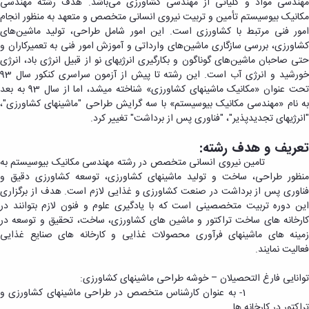
مهندسی مواد و کلیاتی از مهندسی کشاورزی می‌باشد. هدف رشته مهندسی
مکانیک بیوسیستم تأمین و تربیت نیروی انسانی متخصص و متعهد به منظور انجام
امور فنی مرتبط با کشاورزی است. این امور شامل طراحی، تولید ماشین‌های
کشاورزی، بررسی سازگاری ماشین‌های وارداتی و آموزش امور فنی به تعمیرکاران و
حتی صاحبان ماشین‌های گوناگون و بکارگیری انرژی­های نو از قبیل انرژی باد، انرژی
خورشید و انرژی آب است. این رشته تا پیش از آزمون سراسری کنکور سال 93
تحت عنوان «مکانیک ماشین­های کشاورزی» شناخته می­شد، اما از سال 93 به بعد
به نام «مهندسی مکانیک بیوسیستم» با سه گرایش طراحی "ماشین­های کشاورزی"،
"انرژی­های تجدیدپذیر"، "فناوری پس از برداشت" تغییر کرد.
تعریف و هدف رشته:
تامین نیروی انسانی متخصص در رشته مهندسی مکانیک بیوسیستم به
منظور طراحی، ساخت و تولید ماشینهای کشاورزی، توسعه کشاورزی دقیق و
فناوری پس از برداشت در صنعت کشاورزی و غذایی لازم است. هدف از برگزاری
این دوره تربیت متخصصینی است که با یادگیری علوم و فنون لازم بتوانند در
کارخانه­ های ساخت تراکتور و ماشین های کشاورزی، ساخت، تحقیق و توسعه در
زمینه­ های ماشین­های فرآوری محصولات غذایی و کارخانه­ های صنایع غذایی
فعالیت نمایند.
توانایی فارغ التحصیلان – خوشه طراحی ماشینهای کشاورزی:
1- به عنوان کارشناس متخصص در طراحی ماشینهای کشاورزی و
تراکتور در کارخانه ­ها.