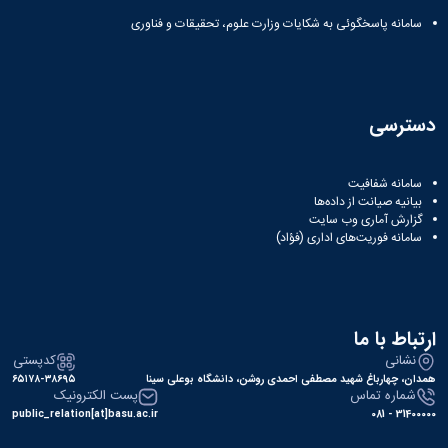
سامانه پاسخگوئی به شکایات وزارت علوم، تحقیقات و فناوری
دسترسی
سامانه شفافیت
بیانیه صیانت از داده‌ها
گزارش آماری وب‌ سایت
سامانه فوریت‌های اداری (فؤاد)
ارتباط با ما
نشانی
کدپستی
همدان، چهارباغ شهید مصطفی احمدی روشن، دانشگاه بوعلی سینا
۶۵۱۷۸-۳۸۶۹۵
شماره تماس
پست الکترونیک
public_relation[at]basu.ac.ir
31400000 - 081