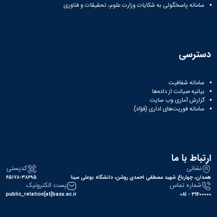
سامانه پاسخگوئی به شکایات وزارت علوم، تحقیقات و فناوری
دسترسی
سامانه شفافیت
بیانیه صیانت از داده‌ها
گزارش آماری وب‌ سایت
سامانه فوریت‌های اداری (فؤاد)
ارتباط با ما
نشانی
کدپستی
همدان، چهارباغ شهید مصطفی احمدی روشن، دانشگاه بوعلی سینا
۶۵۱۷۸-۳۸۶۹۵
شماره تماس
پست الکترونیک
public_relation[at]basu.ac.ir
31400000 - 081