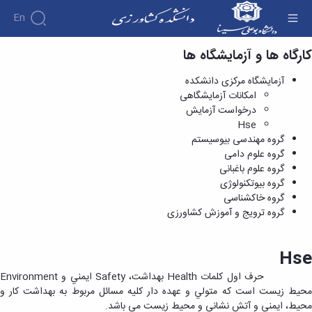
En
Hse - دانشکده کشاورزی
کارگاه ها و آزمایشگاه ها
آزمایشگاه مرکزی دانشکده
امکانات آزمایشگاهی
درخواست آزمایش
Hse
گروه مهندسی بیوسیستم
گروه علوم دامی
گروه علوم باغبانی
گروه بیوتکنولوژی
گروه خاکشناسی
گروه ترویج و آموزش کشاورزی
Hse
حرف اول كلمات Health بهداشت، Safety ايمني و Environment
محيط زيست است كه متولي و عهده دار كليه مسائل مربوط به بهداشت كار و
محيط، ايمني و آتش نشاني و محيط زيست مي باشد.