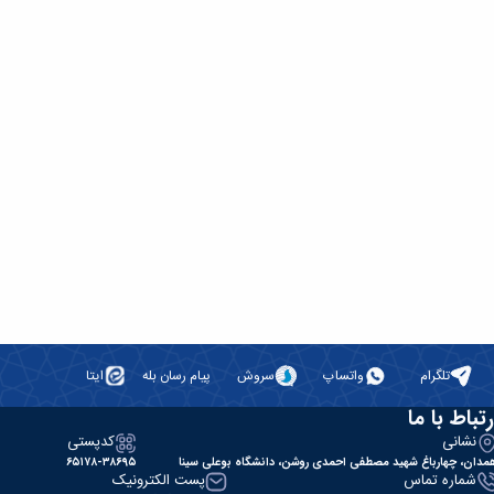
تلگرام
واتساپ
سروش
پیام رسان بله
ایتا
رتباط با ما
نشانی
کدپستی
مدان، چهارباغ شهید مصطفی احمدی روشن، دانشگاه بوعلی سینا
۶۵۱۷۸-۳۸۶۹۵
شماره تماس
پست الکترونیک