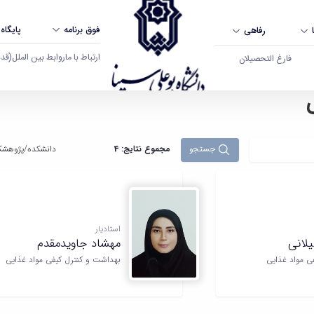
فوق برنامه
پایگاه
رفاهی
ارتباط با ما
روابط بین الملل
(قدم ال
فارغ التحصیلان
جستجو
مجموع نتایج: 4
دانشکده‌/پژوهشکد
استادیار
یلانی
مهشاد جاویدمقدم
ی مواد غذایی
بهداشت و کنترل کیفی مواد غذایی