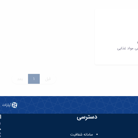
ی مواد غذایی
قبل
1
بعد
آپارات
دسترسی
ا
ه
سامانه شفافیت