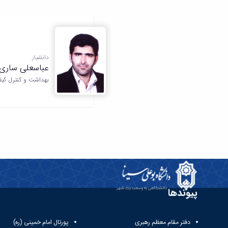
دانشیار
عباسعلی ساری
بهداشت و کنترل کیف
پیوندها
دفتر مقام معظم رهبری
پورتال امام خمینی (ره)