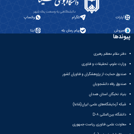
آپارات
تلگرام
واتساپ
سروش
پیام رسان بله
ایتا
پیوندها
دفتر مقام معظم رهبری
وزارت علوم، تحقیقات و فناوری
صندوق حمایت از پژوهشگران و فناوران کشور
صندوق رفاه دانشجویان
بنیاد نخبگان استان همدان
شبکه آزمایشگاه‌های علمی ایران(شاعا)
دانشگاه بین‌المللی D-۸
معاونت علمی فناوری ریاست جمهوری