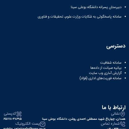
دبیرستان پسرانه دانشگاه بوعلی سینا
سامانه پاسخگوئی به شکایات وزارت علوم، تحقیقات و فناوری
دسترسی
سامانه شفافیت
بیانیه صیانت از داده‌ها
گزارش آماری وب‌ سایت
سامانه فوریت‌های اداری (فؤاد)
ارتباط با ما
نشانی
کدپستی
همدان، چهارباغ شهید مصطفی احمدی روشن، دانشگاه بوعلی سینا
۶۵۱۷۸-۳۸۶۹۵
شماره تماس
پست الکترونیک
public_relation[at]basu.ac.ir
31400000 - 081