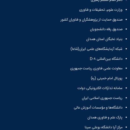
دفتر مقام معظم رهبری
همایش‌ها
وزارت علوم، تحقیقات و فناوری
انتشارات
دانشگاه
صندوق حمایت از پژوهشگران و فناوران کشور
نشر
کتب
صندوق رفاه دانشجویان
مجلات
بنیاد نخبگان استان همدان
علمی
فصلنامه
شبکه آزمایشگاه‌های علمی ایران(شاعا)
معاونت
پژوهش
دانشگاه بین‌المللی D-۸
و
معاونت علمی فناوری ریاست جمهوری
فناوری
پورتال امام خمینی (ره)
سامانه تدارکات الکترونیکی دولت
ریاست جمهوری اسلامی ایران
دانشگاه‌ها و مؤسسات آموزش عالی
پارک علم و فناوری همدان
مرکز آپا دانشگاه بوعلی سینا