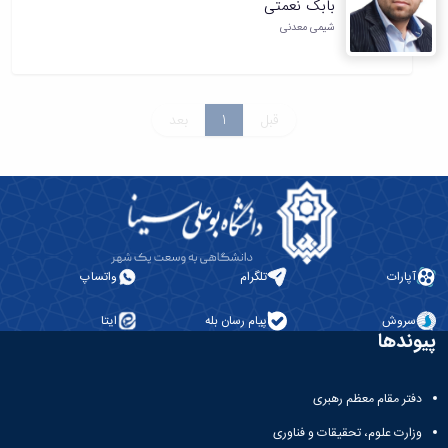
بابک نعمتی
همایش‌ها
شیمی معدنی
انتشارات
دانشگاه
نشر
کتب
مجلات
قبل
1
بعد
علمی
فصلنامه
معاونت
پژوهش
و
فناوری
آپارات
تلگرام
واتساپ
سروش
پیام رسان بله
ایتا
پیوندها
دفتر مقام معظم رهبری
وزارت علوم، تحقیقات و فناوری