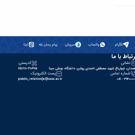
تلگرام
واتساپ
سروش
پیام رسان بله
ایتا
رتباط با ما
نشانی
کدپستی
مدان، چهارباغ شهید مصطفی احمدی روشن، دانشگاه بوعلی سینا
۶۵۱۷۸-۳۸۶۹۵
شماره تماس
پست الکترونیک
public_relation[at]basu.ac.ir
31400000 - 0