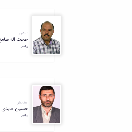
دانشیار
حجت اله سامع
ریاضی
استادیار
حسین عابدی ا
ریاضی