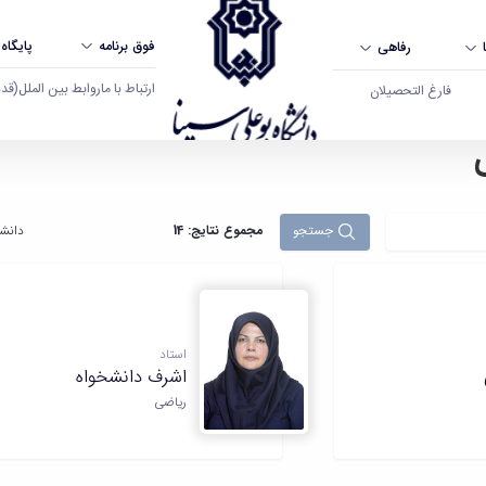
فوق برنامه
پایگاه
رفاهی
ارتباط با ما
روابط بین الملل
(قدم ال
فارغ التحصیلان
جستجو
مجموع نتایج: 14
دانشک
استاد
اشرف دانشخواه
ریاضی