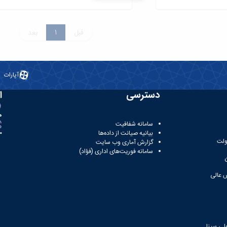
قبل
1
بعد
آپارات
دسترسی
ا
ه
سامانه شفافیت
بیانیه صیانت از داده‌ها
81
ولت
گزارش آماری وب‌ سایت
سامانه فوریت‌های اداری (فؤاد)
 عالی
لی سینا