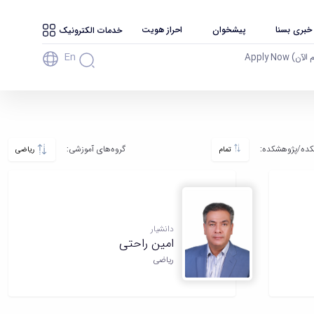
 خبری بسنا
پیشخوان
احراز هویت
خدمات الکترونیک
En
آن) Apply Now
ده‌/پژوهشکده‌:
گروه‌های آموزشی:
تمام
ریاضی
دانشیار
امین راحتی
ریاضی