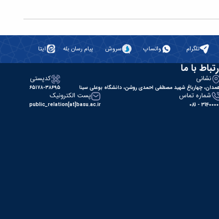
تلگرام
واتساپ
سروش
پیام رسان بله
ایتا
رتباط با ما
نشانی
کدپستی
مدان، چهارباغ شهید مصطفی احمدی روشن، دانشگاه بوعلی سینا
۶۵۱۷۸-۳۸۶۹۵
شماره تماس
پست الکترونیک
public_relation[at]basu.ac.ir
31400000 - 0