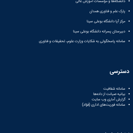
دانشگاه‌ها و مؤسسات آموزش عالی
در
دانشگاه
پارک علم و فناوری همدان
تجهیزات
رایانه ای
مرکز آپا دانشگاه بوعلی سینا
واحدها
دبیرستان پسرانه دانشگاه بوعلی سینا
فرم
بازدید
سامانه پاسخگوئی به شکایات وزارت علوم، تحقیقات و فناوری
دوره
ای
شرکت
ها
از
دسترسی
تجهیزات
رایانه
ای
سامانه شفافیت
بیانیه صیانت از داده‌ها
واحدها
گزارش آماری وب‌ سایت
دسترسی
سامانه فوریت‌های اداری (فؤاد)
به شبکه
دانشگاه
خدمات
شبکه
و