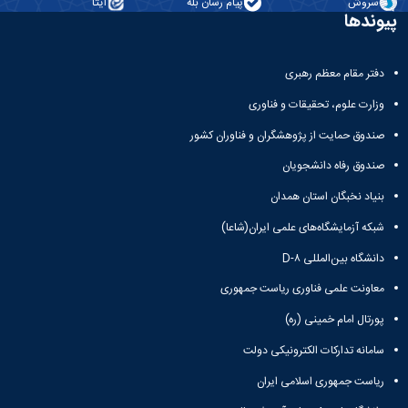
فارغ
مدیران
سروش
پیام رسان بله
ایتا
شرکت
التحصیلان
پیوندها
پیشین
های
فرم
شوراها
پشتیبان
درخواست
شورای
سامانه
دفتر مقام معظم رهبری
ایمیل
فناوری
پشتیبان
حقوقی
اطلاعات
دریافت
وزارت علوم، تحقیقات و فناوری
اینترنت
فایل
دسترسی
صندوق حمایت از پژوهشگران و فناوران کشور
BASU
به
Drive
صندوق رفاه دانشجویان
اینترنت
خدمات
فرم
عمومی
بنیاد نخبگان استان همدان
دانلود
اساتید
شبکه آزمایشگاه‌های علمی ایران(شاعا)
انبوه
حق
نرم‌افزار
دانشگاه بین‌المللی D-۸
التدریس
فرم
معاونت علمی فناوری ریاست جمهوری
VPN
پورتال امام خمینی (ره)
نیروهای
شرکتی
سامانه تدارکات الکترونیکی دولت
فرم
VPN‌نیروهای
ریاست جمهوری اسلامی ایران
مستقر