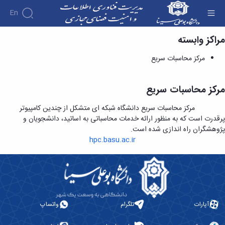
En
مراکز وابسته
مرکز محاسبات سریع - مدیریت فناوری اطلاعات و
امنیت فضای مجازی
معرفی
مرکز محاسبات سریع
آشنایی
آئین
با
نامه
مدیریت
ها و
مرکز محاسبات سریع
تاریخچه
کاربرگ
ها
اهداف
مرکز محاسبات سریع دانشگاه شبکه ای متشکل از چندین کامپیوتر
ایمیل
خدمات
و
پرقدرت است که به منظور ارائه خدمات محاسباتی به اساتید، دانشجویان و
سرویس
و
مسئولیت
پژوهشگران راه اندازی شده است.
فرآیندها
ایمیل
ها
مراکز
آموزش
hpc.basu.ac.ir
دانشگاه
آلبوم
وابسته
فرم
عکس
مرکز
الکترونیکی
گزارش
محاسبات
درخواست
فعالیت
سریع
ایمیل
ها
پشتیبانی
فرم
افراد
ارائه
درخواست
آپارات
تلگرام
واتساپ
مدیریت
خدمات
ایمیل
کارشناسان
پشتیبانی