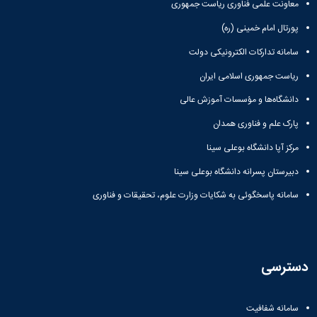
معاونت علمی فناوری ریاست جمهوری
همایش‌ها
انتشارات
پورتال امام خمینی (ره)
دانشگاه
سامانه تدارکات الکترونیکی دولت
نشر
کتب
ریاست جمهوری اسلامی ایران
مجلات
علمی
دانشگاه‌ها و مؤسسات آموزش عالی
فصلنامه
پارک علم و فناوری همدان
معاونت
پژوهش
مرکز آپا دانشگاه بوعلی سینا
و
دبیرستان پسرانه دانشگاه بوعلی سینا
فناوری
سامانه پاسخگوئی به شکایات وزارت علوم، تحقیقات و فناوری
دسترسی
سامانه شفافیت