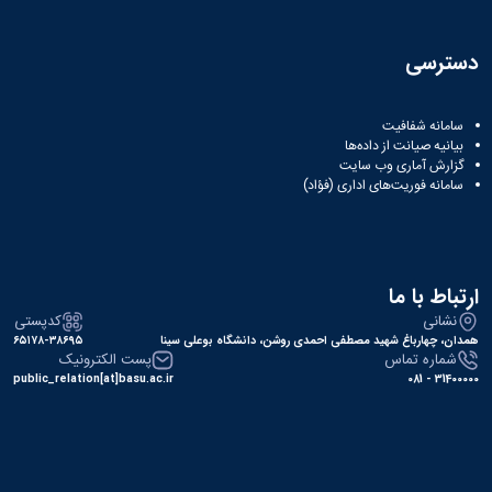
دسترسی
سامانه شفافیت
بیانیه صیانت از داده‌ها
گزارش آماری وب‌ سایت
سامانه فوریت‌های اداری (فؤاد)
ارتباط با ما
نشانی
کدپستی
همدان، چهارباغ شهید مصطفی احمدی روشن، دانشگاه بوعلی سینا
۶۵۱۷۸-۳۸۶۹۵
شماره تماس
پست الکترونیک
public_relation[at]basu.ac.ir
31400000 - 081