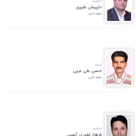
دانشیار
داریوش علیپور
علوم دامی
استاد
حسن علی عربی
علوم دامی
دانشیار
فرهاد غفوری کسبی