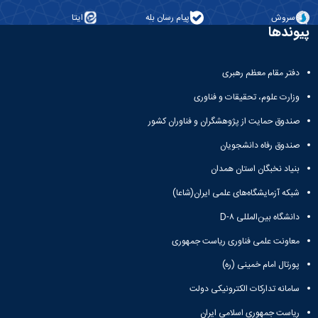
سروش
پیام رسان بله
ایتا
پیوندها
دفتر مقام معظم رهبری
وزارت علوم، تحقیقات و فناوری
صندوق حمایت از پژوهشگران و فناوران کشور
صندوق رفاه دانشجویان
بنیاد نخبگان استان همدان
شبکه آزمایشگاه‌های علمی ایران(شاعا)
دانشگاه بین‌المللی D-۸
معاونت علمی فناوری ریاست جمهوری
پورتال امام خمینی (ره)
سامانه تدارکات الکترونیکی دولت
ریاست جمهوری اسلامی ایران