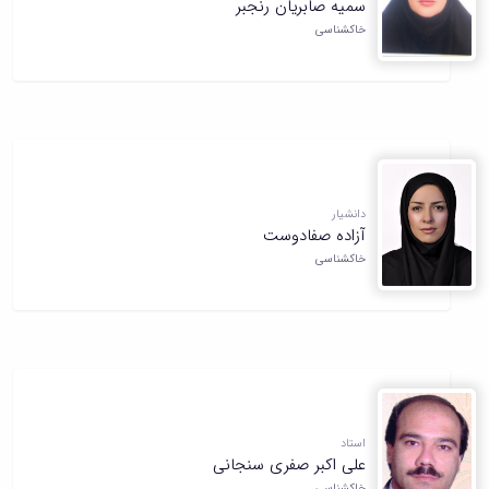
سمیه صابریان رنجبر
همایش‌ها
خاکشناسی
انتشارات
دانشگاه
نشر
کتب
مجلات
علمی
فصلنامه
معاونت
دانشیار
پژوهش
آزاده صفادوست
و
خاکشناسی
فناوری
استاد
علی اکبر صفری سنجانی
خاکشناسی