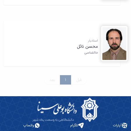
استادیار
محسن نائل
خاکشناسی
قبل
1
بعد
آپارات
تلگرام
واتساپ