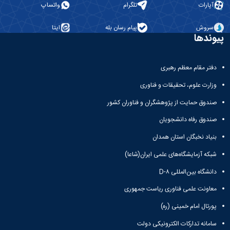
آپارات
تلگرام
واتساپ
سروش
پیام رسان بله
ایتا
پیوندها
دفتر مقام معظم رهبری
وزارت علوم، تحقیقات و فناوری
صندوق حمایت از پژوهشگران و فناوران کشور
صندوق رفاه دانشجویان
بنیاد نخبگان استان همدان
شبکه آزمایشگاه‌های علمی ایران(شاعا)
دانشگاه بین‌المللی D-۸
معاونت علمی فناوری ریاست جمهوری
پورتال امام خمینی (ره)
سامانه تدارکات الکترونیکی دولت