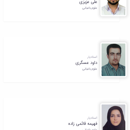
علی عزیزی
همایش‌ها
علوم باغبانی
انتشارات
دانشگاه
نشر
کتب
مجلات
علمی
فصلنامه
معاونت
استادیار
پژوهش
داود عسگری
و
علوم باغبانی
فناوری
استادیار
فهیمه قائمی زاده
علوم باغبانی