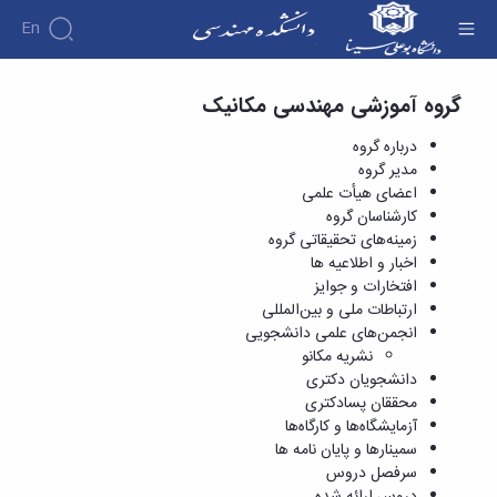
En
کارشناسان گروه - دانشکده فنی و مهندسی
گروه آموزشی مهندسی مکانیک
دانشکده
درباره
آموزش
درباره گروه
دوره
دانشکده
پژوهش
مدیر گروه
پژوهش
کارشناسی
تاریخچه
افراد
اعضای هیأت علمی
اساتید
فرم
هفته
گروه
ریاست
کارشناسان گروه
اساتید
های
ها
پژوهش
دانشکده
زمینه‌های تحقیقاتی گروه
آموزشی
دانشکده
کارگاه ها
و
روسای
گروه
اخبار و اطلاعیه ها
و
اساتید
آئین
پیشین
های
افتخارات و جوایز
آزمایشگاه
بازنشسته
نامه
افتخارات
آموزشی
ها
ارتباطات ملی و بین‌المللی
ها
کارکنان
آلبوم
مهندسی
گروه
انجمن‌های علمی دانشجویی
آیین‌نامه‌های
دانشکده
عکس
برق
برق
نشریه مکانو
معاونت
مهندسی
اطلاعات
مهندسی
گروه
دانشجویان دکتری
آموزشی
تماس
مواد
عمران
محققان پسادکتری
تحصیلات
سازمان
مهندسی
گروه
آزمایشگاه‌ها و کارگاه‌ها
تکمیلی
دانشکده
عمران
مکانیک
سمینارها و پایان نامه ها
فرم
معاونت
مهندسی
گروه
سرفصل دروس
ها
آموزشی
صنایع
مواد
دروس ارائه شده