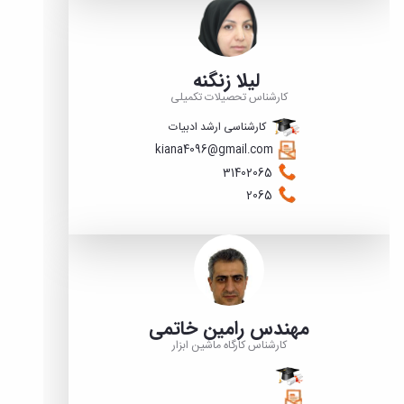
مراکز
مرتبط
بنیاد
ملی
نخبگان
لیلا زنگنه
شرکت
کارشناس تحصیلات تکمیلی
های
کارشناسی ارشد ادبیات
دانش
بنیان
kiana4096@gmail.com
آئین
31402065
نامه ها
2065
و
فرآیندها
آئین
نامه
نامه
های
پژوهشی
مهندس رامین خاتمی
فرم
کارشناس کارگاه ماشین ابزار
های
پژوهشی