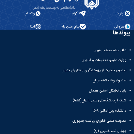
آپارات
تلگرام
واتساپ
سروش
پیام رسان بله
ایتا
پیوندها
دفتر مقام معظم رهبری
وزارت علوم، تحقیقات و فناوری
صندوق حمایت از پژوهشگران و فناوران کشور
صندوق رفاه دانشجویان
بنیاد نخبگان استان همدان
شبکه آزمایشگاه‌های علمی ایران(شاعا)
دانشگاه بین‌المللی D-۸
معاونت علمی فناوری ریاست جمهوری
پورتال امام خمینی (ره)