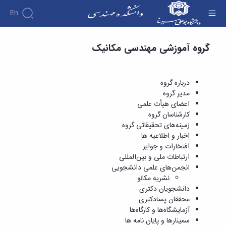
En
ارتباطات ملی و بین‌المللی - دانشکده فنی و
گروه آموزشی مهندسی مکانیک
مهندسی
دانشکده
درباره
آموزش
دوره
دانشکده
پژوهش
پژوهش
کارشناسی
تاریخچه
افراد
درباره گروه
اساتید
فرم
هفته
گروه
ریاست
مدیر گروه
اساتید
های
ها
پژوهش
دانشکده
اعضای هیأت علمی
آموزشی
دانشکده
کارگاه ها
و
روسای
کارشناسان گروه
گروه
و
اساتید
آئین
پیشین
زمینه‌های تحقیقاتی گروه
های
آزمایشگاه
بازنشسته
نامه
افتخارات
اخبار و اطلاعیه ها
آموزشی
ها
ها
کارکنان
آلبوم
افتخارات و جوایز
مهندسی
گروه
آیین‌نامه‌های
دانشکده
عکس
ارتباطات ملی و بین‌المللی
برق
برق
معاونت
مهندسی
اطلاعات
انجمن‌های علمی دانشجویی
مهندسی
گروه
آموزشی
تماس
نشریه مکانو
مواد
عمران
تحصیلات
سازمان
دانشجویان دکتری
مهندسی
گروه
تکمیلی
دانشکده
محققان پسادکتری
عمران
مکانیک
فرم
معاونت
آزمایشگاه‌ها و کارگاه‌ها
مهندسی
گروه
ها
آموزشی
سمینارها و پایان نامه ها
صنایع
مواد