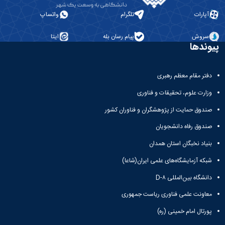
مراکز
مرتبط
آپارات
تلگرام
واتساپ
بنیاد
ملی
سروش
پیام رسان بله
ایتا
نخبگان
پیوندها
شرکت
های
دانش
دفتر مقام معظم رهبری
بنیان
آئین
وزارت علوم، تحقیقات و فناوری
نامه ها
صندوق حمایت از پژوهشگران و فناوران کشور
و
فرآیندها
صندوق رفاه دانشجویان
آئین
نامه
بنیاد نخبگان استان همدان
نامه
شبکه آزمایشگاه‌های علمی ایران(شاعا)
های
پژوهشی
دانشگاه بین‌المللی D-۸
فرم
های
معاونت علمی فناوری ریاست جمهوری
پژوهشی
پورتال امام خمینی (ره)