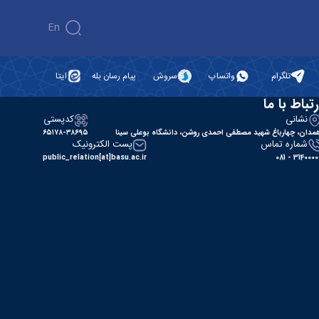
En
تلگرام
واتساپ
سروش
پیام رسان بله
ایتا
رتباط با ما
نشانی
کدپستی
مدان، چهارباغ شهید مصطفی احمدی روشن، دانشگاه بوعلی سینا
۶۵۱۷۸-۳۸۶۹۵
شماره تماس
پست الکترونیک
public_relation[at]basu.ac.ir
31400000 - 0