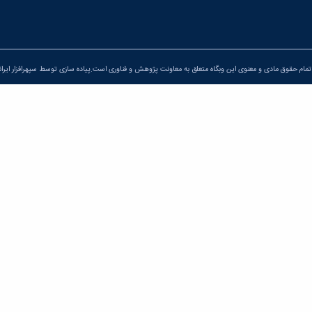
مام حقوق مادی و معنوی این وبگاه متعلق به معاونت پژوهش و فناوری است.پیاده سازی توسط
سپهرافزار ایران