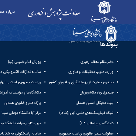
درباره مع
فهرست نشریات علمی معتبر - معاونت پژوهش و فن
پیوندها
دفتر مقام معظم رهبری
پورتال امام خمینی (ره)
وزارت علوم، تحقیقات و فناوری
سامانه تدارکات الکترونیکی د
صندوق حمایت از پژوهشگران و فناوران کشور
ریاست جمهوری اسلامی ایران
صندوق رفاه دانشجویان
دانشگاه‌ها و مؤسسات آموزش
بنیاد نخبگان استان همدان
پارک علم و فناوری همدان
شبکه آزمایشگاه‌های علمی ایران(شاعا)
مرکز آپا دانشگاه بوعلی سینا
دانشگاه بین‌المللی D-۸
دبیرستان پسرانه دانشگاه بوع
معاونت علمی فناوری ریاست جمهوری
سامانه پاسخگوئی به شکایات