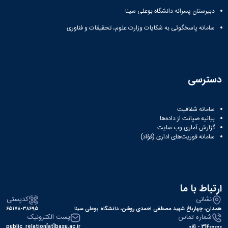
مقاومت
کارگروه
کارکنان
های
دبیرستان پسرانه دانشگاه بوعلی سینا
مصالح
اخلاق
اعضای
آزمایشگاه
در
هیات
سامانه پاسخگوئی به شکایات وزارت علوم، تحقیقات و فناوری
مواد
پژوهش
علمی
آزمایشگاه
کرسی
سایر
باستان
نظریه
آیین
شناسی
پردازی
نامه
آزمایشگاه
دسترسی
دانشگاه
ها
هوش
ربات
و
سامانه شفافیت
بیانیه صیانت از داده‌ها
بینایی
گزارش آماری وب‌ سایت
اولویت
سامانه فوریت‌های اداری (فؤاد)
های
طرح
های
پژوهشی
طرح
ارتباط با ما
های
پژوهشی
نشانی
کدپستی
همدان، چهارباغ شهید مصطفی احمدی روشن، دانشگاه بوعلی سینا
۶۵۱۷۸-۳۸۶۹۵
سال
شماره تماس
پست الکترونیک
1398
public_relation[at]basu.ac.ir
31400000 - 081