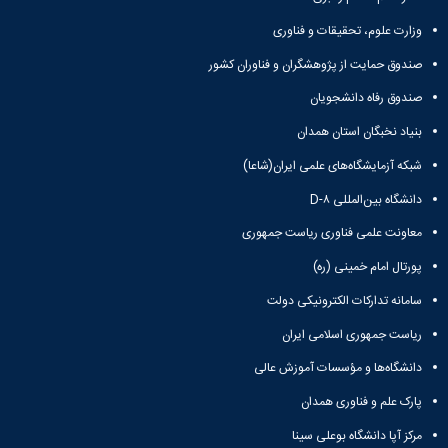
پژوهشی
دفتر
رئیس
با
آیین
ارتباط
مرکز
وزارت علوم، تحقیقات و فناوری
صنعت
نامه
با
نشر
آزمایشگاه
های
صنعت
صندوق حمایت از پژوهشگران و فناوران کشور
رئیس
مرکزی
مرکز
کتاب
دفتر
صندوق رفاه دانشجویان
مرکز
تحقیقات
ها
ارتباط
و فناوری
نشر
آیین
با
بنیاد نخبگان استان همدان
مرکز
شوراها و
نامه
صنعت
کارگروه‌ها
تحقیقات
شبکه آزمایشگاه‌های علمی ایران(شاعا)
های
رئیس
شورای
شیمی
طرح
آزمایشگاه
دانشگاه بین‌المللی D-۸
پژوهشی
گیاهی
ها
مرکزی
شورای
پژوهشکده
آیین
معاون
معاونت علمی فناوری ریاست جمهوری
انتشارات
آب
نامه
مدیر
اتاق
آزمایشگاه
پورتال امام خمینی (ره)
های
امور
های
فکر
مجلات
پژوهشی
سامانه تدارکات الکترونیکی دولت
تحقیقاتی
پژوهشی
آیین
کارکنان
آزمایشگاه
کارگروه
ریاست جمهوری اسلامی ایران
نامه
ارتباط با
مرکزی
علم
معاونت
های
آزمایشگاه
دانشگاه‌ها و مؤسسات آموزش عالی
سنجی
نشانی
کنفرانس
تنش
کارگروه
ونقشه
ها
پارک علم و فناوری همدان
پسماند
اخلاق
ارتباط
آیین
آزمایشگاه
پزشکی
مرکز آپا دانشگاه بوعلی سینا
با
نامه