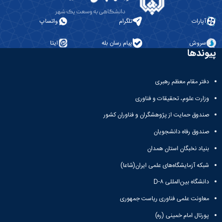
آپارات
تلگرام
واتساپ
سروش
پیام رسان بله
ایتا
پیوندها
دفتر مقام معظم رهبری
وزارت علوم، تحقیقات و فناوری
صندوق حمایت از پژوهشگران و فناوران کشور
صندوق رفاه دانشجویان
بنیاد نخبگان استان همدان
شبکه آزمایشگاه‌های علمی ایران(شاعا)
دانشگاه بین‌المللی D-۸
معاونت علمی فناوری ریاست جمهوری
پورتال امام خمینی (ره)