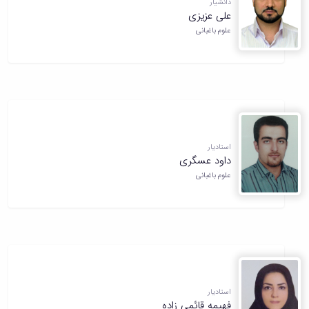
دانشیار
علی عزیزی
علوم باغبانی
استادیار
داود عسگری
علوم باغبانی
استادیار
فهیمه قائمی زاده